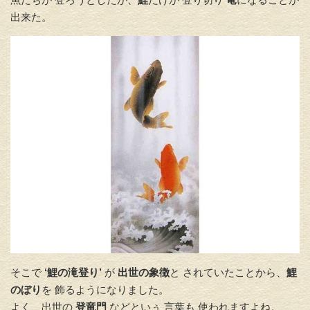
出来た。
そこで
‘鯉の滝登り’
が
出世の象徴
と されていたことから、
鯉
のぼり
を 飾るようになりました。
よく、出世の
登竜門
などといぅ 言葉も 使われますよね。