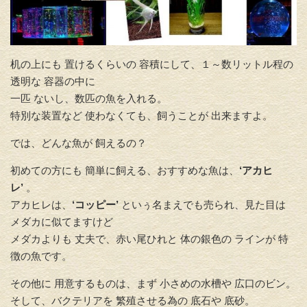
机の上にも 置けるくらいの 容積にして、１～数リットル程の
透明な 容器の中に
一匹 ないし、数匹の魚を入れる。
特別な装置など 使わなくても、飼うことが 出来ますよ。
では、どんな魚が 飼えるの？
初めての方にも 簡単に飼える、おすすめな魚は、
‘アカヒ
レ’
。
アカヒレは、
‘コッピー’
といぅ名まえでも売られ、見た目は
メダカに似てますけど
メダカよりも 丈夫で、赤い尾ひれと 体の銀色の ラインが 特
徴の魚です。
その他に 用意するものは、まず 小さめの水槽や 広口のビン。
そして、バクテリアを 繁殖させる為の 底石や 底砂。