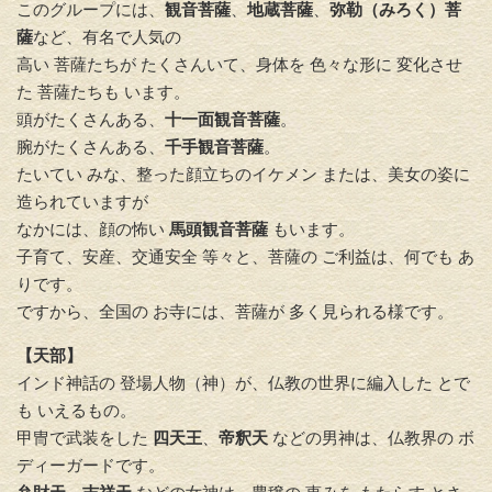
このグループには、
観音菩薩
、
地蔵菩薩
、
弥勒（みろく）菩
薩
など、有名で人気の
高い 菩薩たちが たくさんいて、身体を 色々な形に 変化させ
た 菩薩たちも います。
頭がたくさんある、
十一面観音菩薩
。
腕がたくさんある、
千手観音菩薩
。
たいてい みな、整った顔立ちのイケメン または、美女の姿に
造られていますが
なかには、顔の怖い
馬頭観音菩薩
もいます。
子育て、安産、交通安全 等々と、菩薩の ご利益は、何でも あ
りです。
ですから、全国の お寺には、菩薩が 多く見られる様です。
【天部】
インド神話の 登場人物（神）が、仏教の世界に編入した とで
も いえるもの。
甲冑で武装をした
四天王
、
帝釈天
などの男神は、仏教界の ボ
ディーガードです。