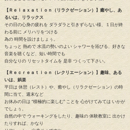
【Ｒｅｌａｘａｔｉｏｎ（リラクゼーション）】癒やし、
あ
るいは、リラックス
その日の心身の疲れを ダラダラと引きずらない様、
１日が終
わる前に メリハリをつける
為の 時間を設けましょぅ。
ちょっと 熱めで 水流の勢いのよい シャワーを浴びる、
好きな
音楽を聴くなど、
短い時間でも
自分なりの リセットタイムを 是非 つくって下さい。
【Ｒｅｃｒｅａｔｉｏｎ（レクリエーション）】趣味、
ある
いは、娯楽
平日は 休憩（レスト）や、癒やし（リラクゼーション）
の時
間に当て、週末など
お休みの日は “積極的に楽しむ”
ことを 心がけてみては いかが
でしょぅ。
自然の中で ウォーキングをしたり、
趣味の 体験教室に 出かけ
たりすれば、
かなり