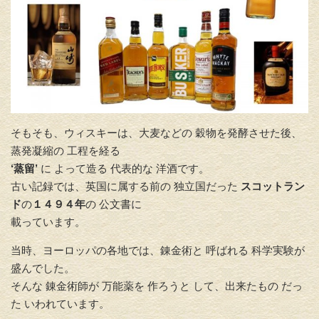
そもそも、ウィスキーは、大麦などの 穀物を発酵させた後、
蒸発凝縮の 工程を経る
‘蒸留’
に よって造る 代表的な 洋酒です。
古い記録では、英国に属する前の 独立国だった
スコットラン
ド
の
１４９４年
の 公文書に
載っています。
当時、ヨーロッパの各地では、錬金術と 呼ばれる 科学実験が
盛んでした。
そんな 錬金術師が 万能薬を 作ろうと して、出来たもの だっ
た いわれています。