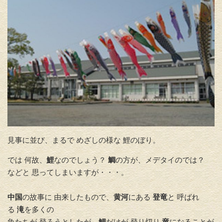
見事に並び、まるで めざしの様な 鯉のぼり。
では 何故、
鯉
なのでしょう？
鯛
の方が、メデタイのでは？
などと 思ってしまいますが・・・。
中国
の故事に 由来したもので、
黄河
にある
登竜
と 呼ばれ
る
滝
を多くの
魚たちが 登ろうとしたが、
鯉
だけが 登り切り
竜
になることが