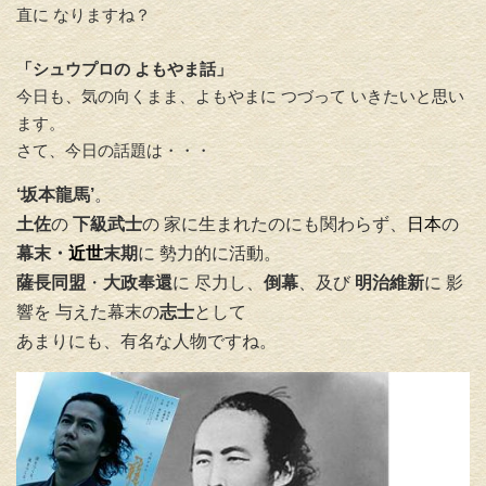
直に なりますね？
「シュウプロの よもやま話」
今日も、気の向くまま、よもやまに つづって いきたいと思い
ます。
さて、今日の話題は・・・
‘坂本龍馬’
。
土佐
の
下級武士
の 家に生まれたのにも関わらず、
日本
の
幕末・
近世
末期
に 勢力的に活動。
薩長同盟
・
大政奉還
に 尽力し、
倒幕
、及び
明治維新
に 影
響を 与えた幕末の
志士
として
あまりにも、有名な人物ですね。