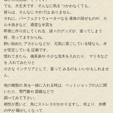
でも、大丈夫です、そんなに気を つかわなくても。
彼らは、そんなに やわでは ありません。
それに、パーフェクトウォーターなる 液体の混ぜものや、カ
ルキ抜きなど、適度な水質を
即座に作り出してくれる、諸々のグッズが、迷ってしまう
程、売ってますからね。
飼い始めた アカヒレなどが、元気に過ごしている様なら、水
が安定している 証拠です。
慣れてきたら、備長炭や 小さな流木を入れたり、 マリモなど
を 入れてみたりと
小さな インテリアとして、凝って みるのも いいかもしれませ
ん。
他の種類の 魚を一緒に入れる時は、ペットショップの人に聞
いたり、専門書や 図鑑などで
調べてみて下さい。
相性が悪いと、魚にストレスがかかりますし、何より、水槽
の中が 騒がしくなって