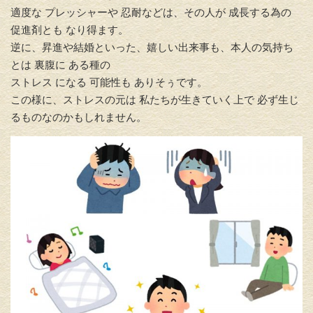
適度な プレッシャーや 忍耐な
どは、その人が 成長する為の
促進剤とも なり得ます。
逆に、
昇進や結婚といった、嬉しい出来事も、
本人の気持ち
とは 裏腹に ある種の
ストレス になる 可能性も ありそぅです。
この様に、
ストレスの元は 私たちが生きていく上で 必ず生じ
るものなのか
もしれません。