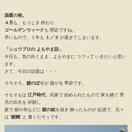
温暖の候。
４月
も、もうじき 終わり。
ゴールデンウィーク
も 間近ですね。
早いもので、１年も
１／３
が過ぎてしまいます。
「シュウプロの よもやま話」
今日も、気の向くまま、よもやまに つづって いきたいと思い
ます。
さて、今日の話題は・・・
そろそろ、
鯉のぼり
が 揚がる 季節です。
そもそもは
江戸時代
、武家で 始められたもので 家を継ぐ 男
児の出生を 祈願し
庭で 紙や布などに
鯉の絵
を描き 飾ったものが 起源で、元々
は
‘鯉幟’
と 書くだそぅです。