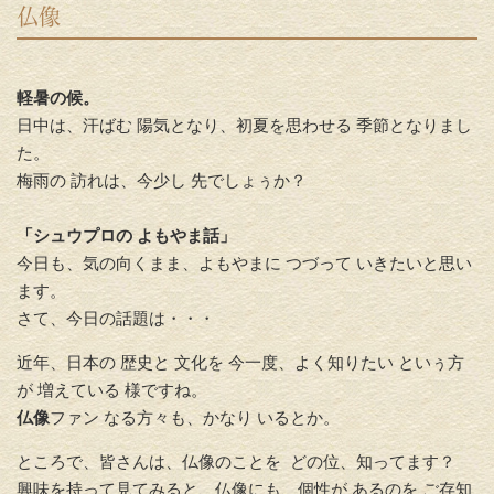
仏像
軽暑の候。
日中は、汗ばむ 陽気となり、初夏を思わせる 季節となりまし
た。
梅雨の 訪れは、今少し 先でしょぅか？
「シュウプロの よもやま話」
今日も、気の向くまま、よもやまに つづって いきたいと思い
ます。
さて、今日の話題は・・・
近年、日本の 歴史と 文化を 今一度、よく知りたい といぅ方
が 増えている 様ですね。
仏像
ファン なる方々も、かなり いるとか。
ところで、皆さんは、仏像のことを どの位、知ってます？
興味を持って見てみると、仏像にも、個性が あるのを ご存知