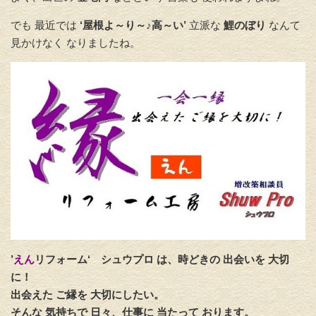
でも 最近では
‘屋根よ～り～♪高～い’
立派な
鯉のぼり
なんて
見かけなく なりましたね。
’
えん
リフォーム‘
シュウプロ は、時どきの 出会いを 大切
に！
出会えた ご縁を 大切にしたい。
そんな 気持ちで 日々、仕事に 当たって おります。