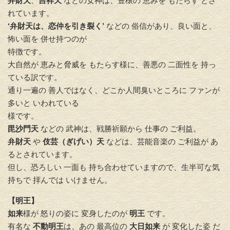
弁財天
、
吉祥天
などの女神は、豊穣の 恵みを もたらす とさ
れています。
‘弁財天は、恋仲を引き裂く’
などの 俗信があり、良い面と、
怖い面を 併せ持つのが
特徴です。
大自然が 恵みと脅威を もたらす様に、善悪の 二面性を 持っ
ている訳です。
通り一遍の 善人ではなく、どこか人間臭いところに ファンが
多いと いわれている
様です。
毘沙門天
などの 武神は、戦勝祈願から 仕事の ご利益。
弁財天
や
伎芸（ぎげい）天
などは、芸能音楽の ご利益が あ
るとされています。
但し、恐ろしい 一面も 持ち合わせていますので、生半可な気
持ちで 拝んでは いけません。
【明王】
如来
様が 怒りの姿に 変身したのが
明王
です。
有名な
不動明王
は、あの 最高位の
大日如来
が 変化した姿 だ