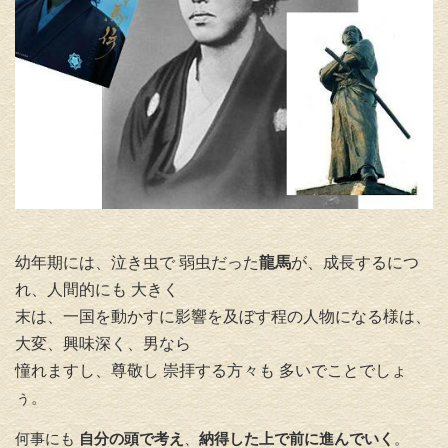
幼年期には、泣き虫で 弱虫だった
龍馬
が、成長するにつ
れ、人間的にも 大きく
末は、一国を動かすに影響を及ぼす程の人物になる様は、
大変、興味深く、男なら
憧れますし、尊敬し 崇拝する方々も 多いでことでしょ
ぅ
。
何事にも
自分の頭で考え
、
納得した上で前に進んでいく
。