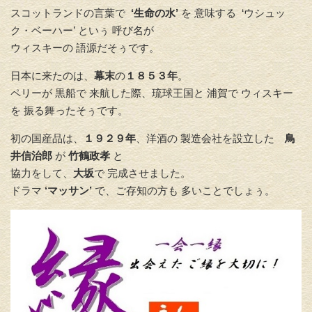
スコットランドの言葉で
‘生命の水’
を 意味する ‘ウシュッ
ク・ベーハー’ といぅ 呼び名が
ウィスキーの 語源だそぅです。
日本に来たのは、
幕末
の
１８５３年
。
ペリーが 黒船で 来航した際、琉球王国と 浦賀で ウィスキー
を 振る舞ったそぅです。
初の国産品は、
１９２９年
、洋酒の 製造会社を設立した
鳥
井信治郎
が
竹鶴政孝
と
協力をして、
大坂
で 完成させました。
ドラマ
‘マッサン’
で、ご存知の方も 多いことでしょぅ。