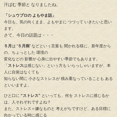
汗ばむ 季節と なりましたね。
「シュウプロの よもやま話」
今日も、気の向くまま、よもやまに つづって いきたいと思い
ます。
さて、今日の話題は・・・
５月
は
‘５月病’
などといぅ言葉も 聞かれる様に、
新年度から
の、ちょっとした 環境の
変化などの 影響が 心身に出やすい
季節でもあります。
「
ストレス
は感じない」
といぅ方も いらっしゃいますが、本
人に自覚はなくても
知らない間に 小さなストレスが 積み重なっていることも ある
といい
ますよ。
ひと口に
“ストレス”
といっても、
何を ストレスに感じるか
は、人それぞれですよね？
また、ストレス＝
嫌なものと 考えがちですけど、
ある目標に
向かっている時に感じる