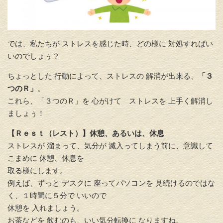
では、私たちが ストレスを感じた時、
どの様に 対処すればい
いのでしょぅ？
ちょっとした 行動によって、ストレスの 解消が出来る、
「
３
つのＲ」
。
これら、「３つのＲ」を 心がけて ストレスを 上手く解消し
ましょぅ！
【Ｒｅｓｔ（レスト）】休憩、あるいは、休息
ストレスが 溜まって、気分が 滅入ってしまう前に、
意識して
こまめに 休憩、休息を
取る様にします。
例えば、
ずっと デスクに 座ってパソコンを 見続けるのではな
く、
１時間に５分で いいので
休憩を 入れましょう。
お茶などを 飲むのも、いい気分転換に なりますね。