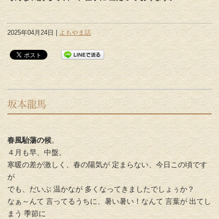
2025年04月24日 |
よもやま話
坂本龍馬
春風駘蕩の候
。
４月も早、中盤。
寒暖の差が激しく、春の陽気が 定まらない、今日この頃です
が
でも、だいぶ 温かなが 多くなってきましたでしょぅか？
なぁ～んて 言ってるうちに、暑い暑い！なんて 言葉が 出てし
まう 季節に