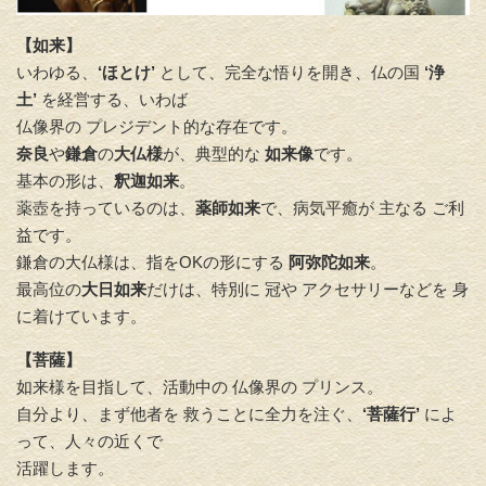
【如来】
いわゆる、
‘ほとけ’
として、完全な悟りを開き、仏の国
‘浄
土’
を経営する、いわば
仏像界の プレジデント的な存在です。
奈良
や
鎌倉
の
大仏様
が、典型的な
如来像
です。
基本の形は、
釈迦如来
。
薬壺を持っているのは、
薬師如来
で、病気平癒が 主なる ご利
益です。
鎌倉の大仏様は、指をOKの形にする
阿弥陀如来
。
最高位の
大日如来
だけは、特別に 冠や アクセサリーなどを 身
に着けています。
【菩薩】
如来様を目指して、活動中の 仏像界の プリンス。
自分より、まず他者を 救うことに全力を注ぐ、
‘菩薩行’
によ
って、人々の近くで
活躍します。