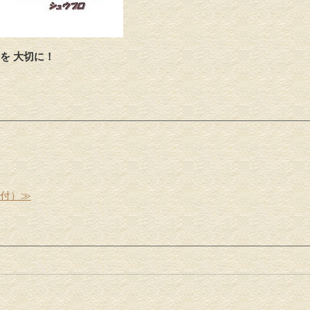
を 大切に！
受付）≫