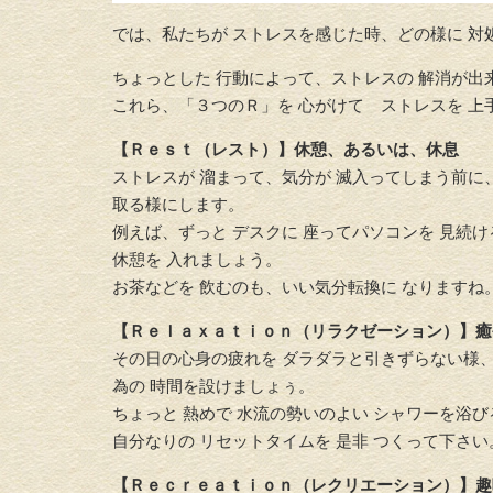
では、私たちが ストレスを感じた時、
どの様に 対
ちょっとした 行動によって、ストレスの 解消が出
これら、「３つのＲ」を 心がけて ストレスを 上
【Ｒｅｓｔ（レスト）】休憩、あるいは、休息
ストレスが 溜まって、気分が 滅入ってしまう前に
取る様にします。
例えば、
ずっと デスクに 座ってパソコンを 見続
休憩を 入れましょう。
お茶などを 飲むのも、いい気分転換に なりますね
【Ｒｅｌａｘａｔｉｏｎ（リラクゼーション）】癒
その日の心身の疲れを ダラダラと引きずらない様
為の 時間を設けましょぅ。
ちょっと 熱めで 水流の勢いのよい シャワーを浴び
自分なりの リセットタイムを 是非 つくって下さい
【Ｒｅｃｒｅａｔｉｏｎ（レクリエーション）】趣