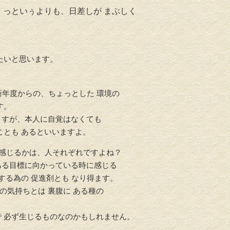
っといぅよりも、日差しが まぶしく
たいと思います。
新年度からの、ちょっとした 環境の
す。
ますが、本人に自覚はなくても
ことも あるといい
ますよ。
に感じるかは、人それぞれですよね？
ある目標に向かっている時に感じる
する為の 促進剤とも なり得ます。
の気持ちとは 裏腹に ある種の
で 必ず生じるものなのか
もしれません。