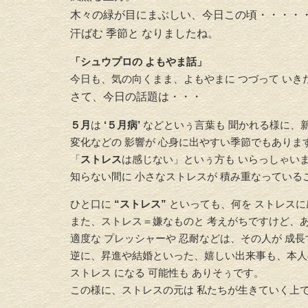
木々の緑が目にまぶしい、今日この頃・・・・・
汗ばむ 季節と なりましたね。
「シュウプロの よもやま話」
今日も、気の向くまま、よもやまに つづって いき
さて、今日の話題は・・・
５月
は
‘５月病’
などといぅ言葉も 聞かれる様に、
変化などの 影響が 心身に出やすい
季節でもありま
「
ストレス
は感じない」
といぅ方も いらっしゃい
知らない間に 小さなストレスが 積み重なっている
ひと口に
“ストレス”
といっても、
何を ストレス
また、ストレス＝
嫌なものと 考えがちですけど、
適度な プレッシャーや 忍耐な
どは、その人が 成長
逆に、
昇進や結婚といった、嬉しい出来事も、
本人
ストレス になる 可能性も ありそぅです。
この様に、
ストレスの元は 私たちが生きていく上