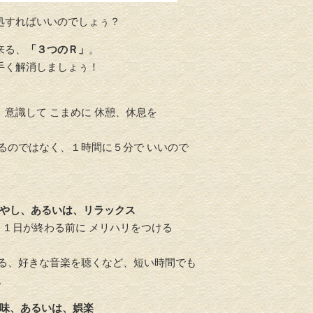
処すればいいのでしょぅ？
来る、
「
３つのＲ」
。
手く解消しましょぅ！
介護リフォーム・バリアフリ
水回りリフ
ーリフォーム
、
意識して こまめに 休憩、休息を
けるのではなく、
１時間に５分で いいので
。
やし、
あるいは、リラックス
、
１日が終わる前に メリハリをつける
る、
好きな音楽を聴くなど、
短い時間でも
。
味、
あるいは、娯楽