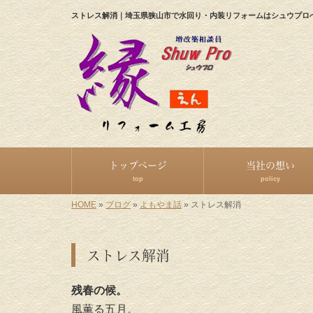
ストレス解消｜埼玉県狭山市で水回り・内装リフォームはシュウプロ
トップページ
当社の想い
top
policy
HOME
»
ブログ
»
よもやま話
»
ストレス解消
ストレス解消
残春の候。
風薫る五月。