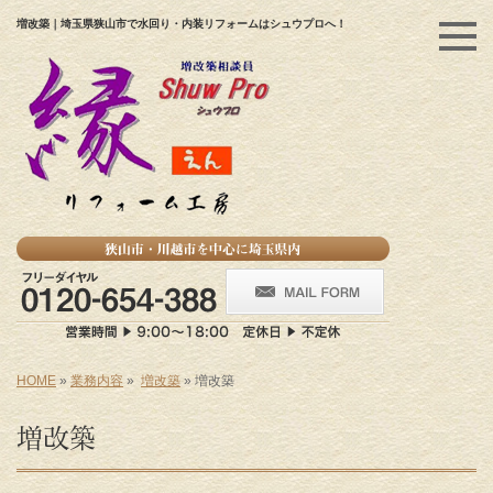
増改築｜埼玉県狭山市で水回り・内装リフォームはシュウプロへ！
HOME
»
業務内容
»
増改築
»
増改築
増改築