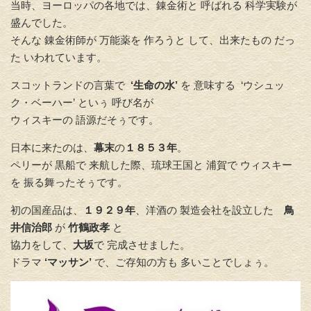
当時、ヨーロッパの各地では、錬金術と 呼ばれる 科学実験が
盛んでした。
そんな 錬金術師が 万能薬を 作ろうと して、出来たもの だっ
た いわれています。
スコットランドの言葉で
‘生命の水’
を 意味する ‘ウシュッ
ク・ベーハー’ といぅ 呼び名が
ウィスキーの 語源だそぅです。
日本に来たのは、
幕末
の
１８５３年
。
ペリーが 黒船で 来航した際、琉球王国と 浦賀で ウィスキー
を 振る舞ったそぅです。
初の国産品は、
１９２９年
、洋酒の 製造会社を設立した
鳥
井信治郎
が
竹鶴政孝
と
協力をして、
大坂
で 完成させました。
ドラマ
‘マッサン’
で、ご存知の方も 多いことでしょぅ。