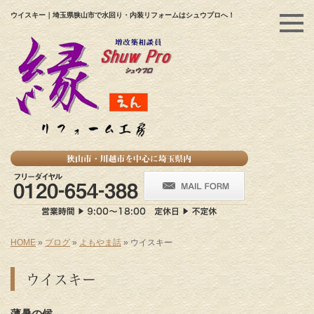
ウイスキー｜埼玉県狭山市で水回り・内装リフォームはシュウプロへ！
HOME
»
ブログ
»
よもやま話
»
ウイスキー
ウイスキー
薄暑の候。