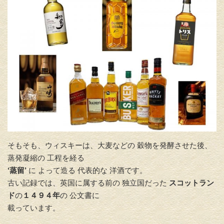
そもそも、ウィスキーは、大麦などの 穀物を発酵させた後、
蒸発凝縮の 工程を経る
‘蒸留’
に よって造る 代表的な 洋酒です。
古い記録では、英国に属する前の 独立国だった
スコットラン
ド
の
１４９４年
の 公文書に
載っています。