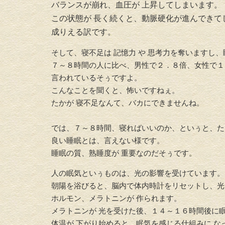
バランスが崩れ、血圧が 上昇してしまいます。
この状態が 長く続くと、動脈硬化が進んできて
成りえる訳です。
そして、寝不足は 記憶力 や 思考力を奪いますし
７～８時間の人に比べ、男性で２．８倍、女性で１
言われているそぅですよ。
こんなことを聞くと、怖いですねぇ。
たかが 寝不足なんて、バカにできませんね。
では、７～８時間、寝ればいいのか、といぅと、ただ
良い睡眠とは、言えない様です。
睡眠の質、熟睡度が 重要なのだそぅです。
人の眠気といぅものは、光の影響を受けています。
朝陽を浴びると、脳内で体内時計をリセットし、光
ホルモン、メラトニンが 作られます。
メラトニンが 光を受けた後、１４～１６時間後に
体温が 下がり始めると、眠気を感じる仕組みに な