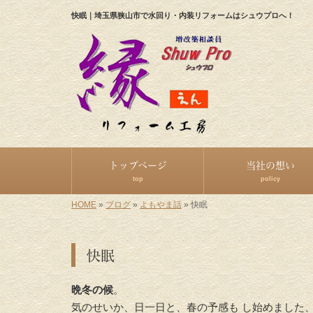
快眠｜埼玉県狭山市で水回り・内装リフォームはシュウプロへ！
トップページ
当社の想い
top
policy
HOME
»
ブログ
»
よもやま話
»
快眠
快眠
晩冬の候
。
気のせいか、日一日と、春の予感も し始めました