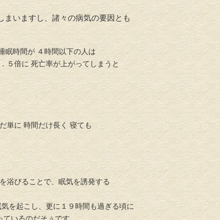
しまいますし、諸々の病気の要因とも
、睡眠時間が ４時間以下の人は
介護リフォーム・バリアフリ
．５倍に 死亡率が上がってしまうと
水回りリフ
ーリフォーム
単に 時間だけ長く 寝ても
を浴びることで、眠気を誘発する
眠気を起こし、更に１９時間も過ぎる頃に
っているのだそぅです。