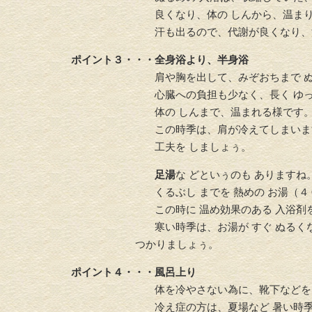
良くなり、体の しんから、温まり
汗も出るので、代謝が良くなり、湯冷め
ポイント３・・・全身浴より、半身浴
肩や胸を出して、みぞおちまで ぬるめの
心臓への負担も少なく、長く ゆっくりと
体の しんまで、温まれる様です
この時季は、肩が冷えてしまいますので、
工夫を しましょぅ。
足湯
な どといぅのも ありますね
くるぶし までを 熱めの お湯（４０℃前後
この時に 温め効果のある 入浴剤を 入
寒い時季は、お湯が すぐ ぬるくなって
つかりましょぅ。
ポイント４・・・風呂上り
体を冷やさない為に、靴下などを
冷え症の方は、夏場など 暑い時季から