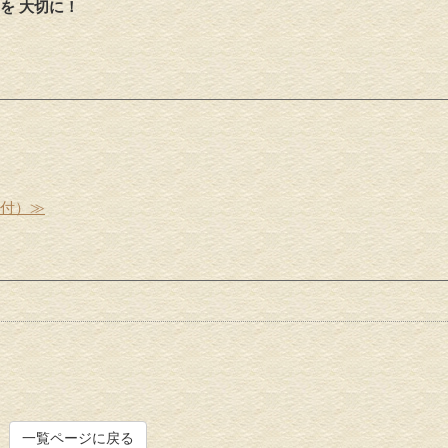
を 大切に！
受付）≫
一覧ページに戻る