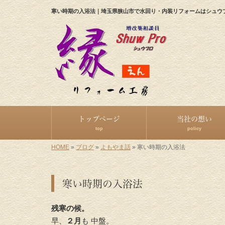
寒い時期の入浴法｜埼玉県狭山市で水回り・内装リフォームはシュウ
トップページ
当社の想い
top
policy
HOME
»
ブログ
»
よもやま話
»
寒い時期の入浴法
寒い時期の入浴法
残寒の候。
早、
２月
も 中盤。