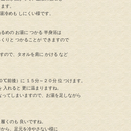
ます。
も しにくい様です。
 お湯に つかる 半身浴は
介護リフォーム・バリアフリ
水回りリフ
 つかることが できますので
ーリフォーム
。
タオルを肩に かける など
。
）に １５分～２０分 位 つけます。
れると 更に温まりますね。
しまいますので、お湯を足しながら
 履くのも 良いですね。
、足元を冷やさない様に