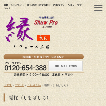
霜柱（しもばしら）｜埼玉県狭山市で水回り・内装リフォームはシュウプ
ロへ！
HOME
»
ブログ
»
よもやま話
»
霜柱（しもばしら）
霜柱（しもばしら）