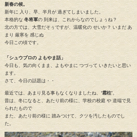
新春の候。
新年に 入り、早、半月が 過ぎてしまいました。
本格的な
冬将軍
の 到来は、これからなのでしょぅね？
北の方では、大雪だそぅですが、温暖化の せいか？ いまだ あ
まり 厳寒を 感じぬ
今日この頃です。
「シュウプロの よもやま話」
今日も、気の向くまま、よもやまに つづって いきたいと思い
ます。
さて、今日の話題は・・
最近では、あまり見る事もなくなりましたね、
‘霜柱’
。
昔は、冬になると、あたり前の様に、学校の校庭 や 道端で見
られたもので
また、あたり前の様に 踏みつけて、クツを汚したものでし
た。