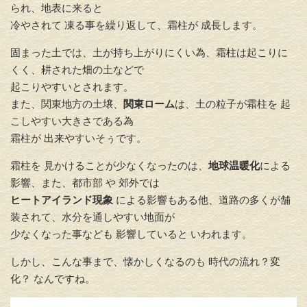
られ、地表に来ると
冷やされて 凍る事を繰り返して、霜柱が 成長します。
固まった土では、土が持ち上がりにくい為、霜柱は起こりに
くく、耕された畑の土などで
起こりやすいとされます。
また、関東地方の土壌、
関東ローム
は、土の粒子が霜柱を 起
こしやすい大きさである為
霜柱が 出来やすいそぅです。
霜柱を 見かけることが少なくなったのは、
地球温暖化
による
影響、また、都市部 や 郊外では
ヒートアイランド現象
による影響もある他、道路の多くが舗
装されて、水分を通しやすい地面が
少なくなった事なども 影響していると いわれます。
しかし、こんな事まで、懐かしくなるのも 時代の流れ？変
化？ なんですね。