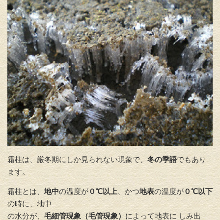
霜柱は、厳冬期にしか見られない現象で、
冬の季語
でもあり
ます。
霜柱とは、
地中
の温度が
０℃以上
、かつ
地表
の温度が
０℃以下
の時に、地中
の水分が、
毛細管現象（毛管現象）
によって地表に しみ出