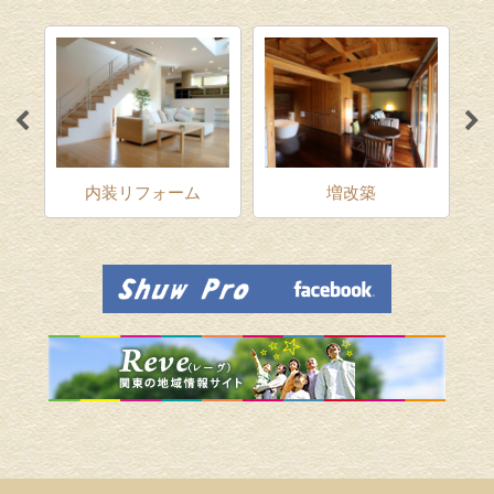
ム
内装リフォーム
増改築