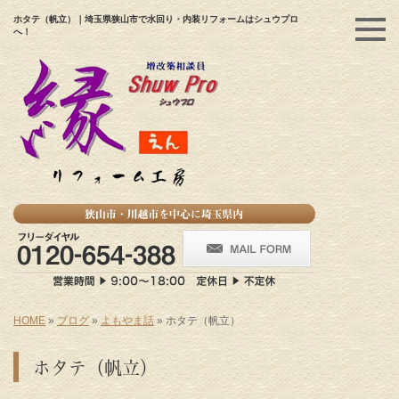
ホタテ（帆立）｜埼玉県狭山市で水回り・内装リフォームはシュウプロ
へ！
HOME
»
ブログ
»
よもやま話
»
ホタテ（帆立）
ホタテ（帆立）