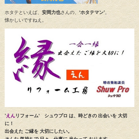
ホタテといえば、
安岡力也
さんの、
‘ホタテマン’
。
懐かしいですねえ。
’
えん
リフォーム‘
シュウプロ は、時どきの 出会いを 大切
に！
出会えた ご縁を 大切にしたい。
そんな 気持ちで 日々、仕事に 当たって おります。