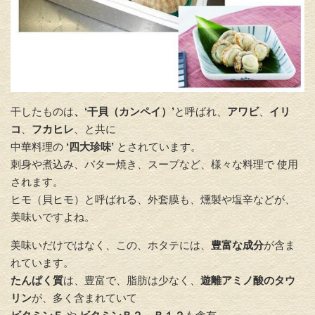
干したものは
、‘干貝（カンペイ）’
と呼ばれ、
アワビ
、
イリ
コ
、
フカヒレ
、と共に
中華料理の
‘四大珍味’
とされています。
刺身や煮込み、バター焼き、スープなど、様々な料理で 使用
されます。
ヒモ（貝ヒモ）と呼ばれる、外套膜も、燻製や塩辛などが、
美味いですよね。
美味いだけではなく、この、ホタテには、
豊富な成分
が含ま
れています。
たんぱく質
は、豊富で、脂肪は少なく、
遊離アミノ酸のタウ
リン
が、多く含まれていて