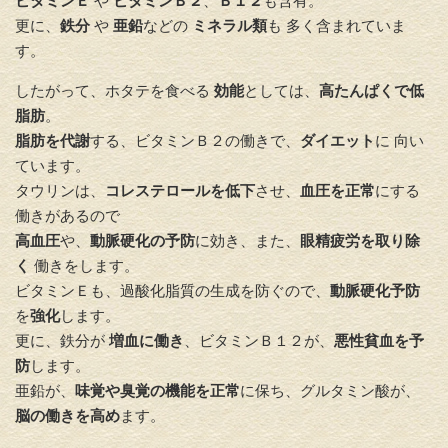
ビタミンＥ
や
ビタミンＢ２
、
Ｂ１２
も含有。
更に、
鉄分
や
亜鉛
などの
ミネラル類
も 多く含まれていま
す。
したがって、ホタテを食べる
効能
としては、
高たんぱくで低
脂肪
。
脂肪を代謝
する、ビタミンＢ２の働きで、
ダイエット
に 向い
ています。
タウリンは、
コレステロールを低下
させ、
血圧を正常
にする
働きがあるので
高血圧
や、
動脈硬化の予防
に効き、また、
眼精疲労を取り除
く
働きをします。
ビタミンＥも、過酸化脂質の生成を防ぐので、
動脈硬化予防
を
強化
します。
更に、鉄分が
増血に働き
、ビタミンＢ１２が、
悪性貧血を予
防
します。
亜鉛が、
味覚や臭覚の機能を正常
に保ち、グルタミン酸が、
脳の働きを高め
ます。