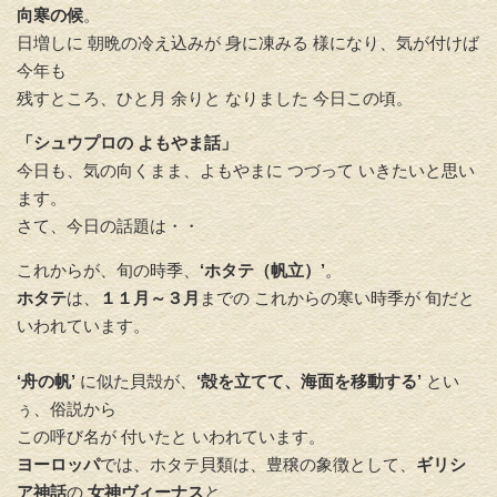
向寒の候
。
日増しに 朝晩の冷え込みが 身に凍みる 様になり、気が付けば
今年も
残すところ、ひと月 余りと なりました 今日この頃。
「シュウプロの よもやま話」
今日も、気の向くまま、よもやまに つづって いきたいと思い
ます。
さて、今日の話題は・・
これからが、旬の時季、
‘ホタテ（帆立）’
。
ホタテ
は、
１１月～３月
までの これからの寒い時季が 旬だと
いわれています。
‘舟の帆’
に似た貝殻が、
‘殻を立てて、海面を移動する’
とい
ぅ、俗説から
この呼び名が 付いたと いわれています。
ヨーロッパ
では、ホタテ貝類は、豊穣の象徴として、
ギリシ
ア神話
の
女神ヴィーナス
と