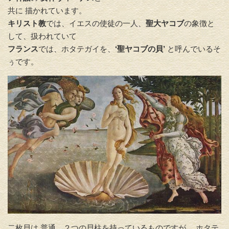
共に 描かれています。
キリスト教
では、イエスの使徒の一人、
聖大ヤコブ
の象徴と
して、扱われていて
フランス
では、ホタテガイを、
‘聖ヤコブの貝’
と呼んでいるそ
ぅです。
二枚貝は 普通、２つの貝柱を持っているものですが、 ホタテ