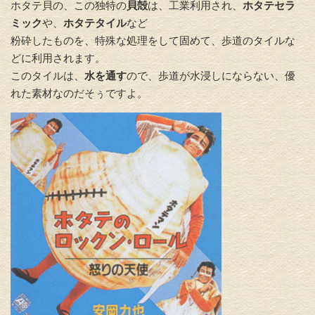
ホタテ貝の、この独特の
貝殻
は、工業利用され、
ホタテセラ
ミック
や、
ホタテタイル
など
粉砕したものを、特殊な処理をして固めて、歩道のタイルな
どに利用されます。
このタイルは、
水を通す
ので、歩道が水浸しにならない、優
れた素材なのだそぅですよ。