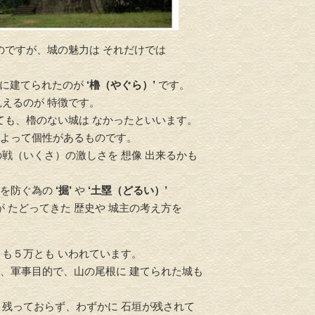
のですが、城の魅力は それだけでは
介護リフォーム・バリアフリ
地に建てられたのが
‘櫓（やぐら）’
です。
水回りリフ
ーリフォーム
えるのが 特徴です。
ても、櫓のない城は なかったといいます。
よって個性があるものです。
戦（いくさ）の激しさを 想像 出来るかも
入を防ぐ為の
‘掘’
や
‘土塁（どるい）’
 たどってきた 歴史や 城主の考え方を
とも５万とも いわれています。
、軍事目的で、山の尾根に 建てられた城も
く残っておらず、わずかに 石垣が残されて