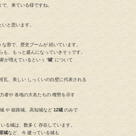
まで、来ている様ですね。
たいと思います。
々な形で、歴史ブームが 続いています。
からも、もっと盛んになっていきそぅです。
好家が増えているといぅ
‘城’
について
根瓦、美しい しっくいの白壁に代表される
力者や 各地の大名たちの 権勢を示す
城 や 姫路城、高知城など
12城
のみで
ている城は、数多く 存在しています。
原城
など、今 建っている城も