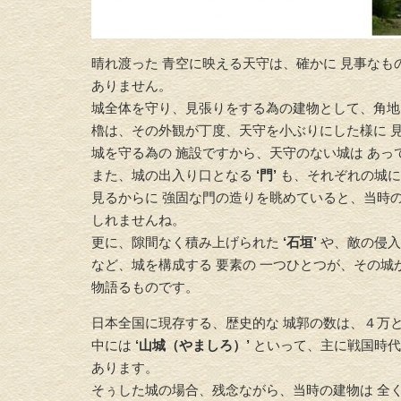
晴れ渡った 青空に映える天守は、確かに 見事なも
ありません。
城全体を守り、見張りをする為の建物として、角
櫓は、その外観が丁度、天守を小ぶりにした様に 見
城を守る為の 施設ですから、天守のない城は あっ
また、城の出入り口となる
‘門’
も、それぞれの城に
見るからに 強固な門の造りを眺めていると、当時の
しれませんね。
更に、隙間なく積み上げられた
‘石垣’
や、敵の侵
など、城を構成する 要素の 一つひとつが、その城が
物語るものです。
日本全国に現存する、歴史的な 城郭の数は、４万
中には
‘山城（やましろ）’
といって、主に戦国時代
あります。
そぅした城の場合、残念ながら、当時の建物は 全