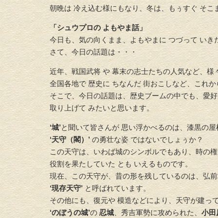
朝晩は 冷え込む様にもなり、冬は、もぅすぐ そこ
「シュウプロの よもやま話」
今日も、気の向くまま、よもやまに つづって いき
さて、今日の話題は・・・
近年、戦国武将 や 幕末の志士たちの人気など、様
全国各地で 歴史に ちなんだ 街おこしなど、これ
そこで、今日の話題は、歴史ブームの中でも、愛
取り上げて みたいと思います。
‘城’
と聞いて皆さんが 思い浮かべるのは、漆黒の屋
‘天守（閣）’
の勇壮な姿 ではないでしょぅか？
この天守は、いわば城のシンボルでもあり、時の権
役割を果たしていた とも いえるものです。
現在、この天守が、昔の形を残しているのは、弘前
‘現存天守’
と呼ばれています。
その他にも、復元や 模造などにより、天守が建っ
‘のぼうの城’
の
忍城
、秀吉軍勢に攻められた、
小田