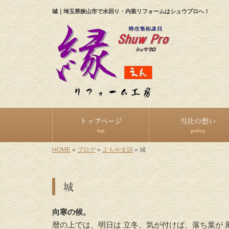
城｜埼玉県狭山市で水回り・内装リフォームはシュウプロへ！
トップページ
当社の想い
top
policy
HOME
»
ブログ
»
よもやま話
»
城
城
向寒の候。
暦の上では、明日は 立冬、気が付けば、落ち葉が 