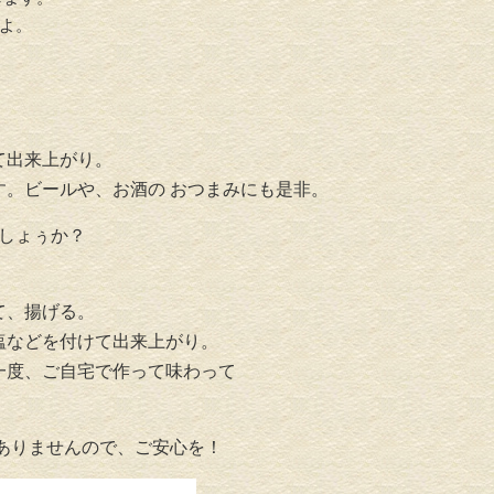
すよ。
て出来上がり。
。ビールや、お酒の おつまみにも是非。
でしょぅか？
て、揚げる。
塩などを付けて出来上がり。
一度、ご自宅で作って味わって
ありませんので、ご安心を！