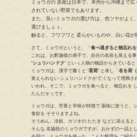
ミョウガの 原産は日本で、本州から沖縄まで広
されていない野菜でもあります。
また、良いミョウガの選び方は、色ツヤがよく
選びましょぅ。
触ると、フワフワと 柔らかいものや、白い花が
さて、ミョウガというと、「
食べ過ぎると物忘れを
これは、お釈迦様の弟子で、自分の名前も覚える事
‘シュリハンドク’
といぅ人物の物語からきていると
ミョウガは、漢字で書くと
‘茗荷’
と表し「
名を荷（
覚えられない シュリハンドクが 亡くなって埋葬さ
いわれ、そこで、ミョウガを食べると、物忘れを し
たんだそぅです。
ミョウガは、芳香と辛味が特徴で 薬味に使うと、
食欲を そそりますよね。
そうめん、冷奴、カツオの たたき などに添えると
そんな 名脇役のミョウガですが、おかずの一品とし
今回は、ミョウガを使った、こんな料理を ご紹介