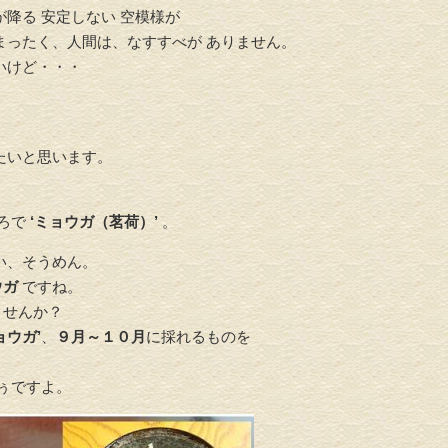
が降る 安定しない 空模様が
まったく、人間は、なすすべが ありません。
いけど・・・
たいと思います。
ころで
‘ミョウガ（茗荷）’
。
い、そうめん。
ウガ
ですね。
ませんか？
ョウガ’
、
９月～１０月
に採れるものを
そぅですよ。