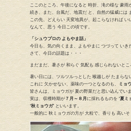
ここのところ、午後になると 時折、滝の様な 豪雨
続き、また、台風だ、地震だ と、自然の猛威には 
この先、どえらい 天変地異が、起こらなければ い
なんて、思う 今日この頃です。
「シュウプロの よもやま話」
今日も、気の向くまま、よもやまに つづって いき
さて、今日の話題は・・・
まだまだ、暑さが 和らぐ 気配も 感じられないと
暑い日には、ツルツルっとした 喉越しが たまらな
これに 欠かせない、薬味の一つとなるのも、
ミョ
皆さんは、ミョウガが 夏の野菜だと思い込んでい
実は、収穫時期が
７月～８月
に採れるものを
‘夏ミ
‘秋ミョウガ’
といいます。
一般的に 秋ミョウガの方が 大粒で、香りも 高い