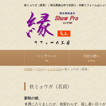
秋ミョウガ（茗荷）｜埼玉県狭山市で水回り・内装リフォームはシュ
トップページ
当社の想い
top
policy
HOME
»
ブログ
»
よもやま話
»
秋ミョウガ（茗荷）
秋ミョウガ（茗荷）
新秋の候
。
９月
に入りましたが、相変わらず、蒸し暑い日々が