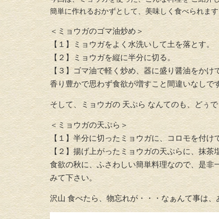
簡単に作れるおかずとして、美味しく食べられま
＜ミョウガのゴマ油炒め＞
【１】ミョウガをよく水洗いして土を落とす。
【２】ミョウガを縦に半分に切る。
【３】ゴマ油で軽く炒め、器に盛り醤油をかけ
香り豊かで思わず食欲が増すこと間違いなしです
そして、ミョウガの 天ぷら なんてのも、どぅ
＜ミョウガの天ぷら＞
【１】半分に切ったミョウガに、コロモを付け
【２】揚げ上がったミョウガの天ぷらに、抹茶
食欲の秋に、ふさわしい簡単料理なので、是非
みて
下さい。
沢山 食べたら、物忘れが・・・なぁんて事は、