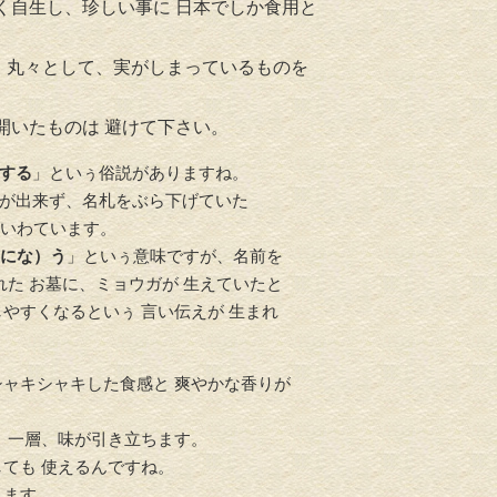
く自生し、珍しい事に 日本でしか食用と
、丸々として、実がしまっているものを
開いたものは 避けて下さい。
介護リフォーム・バリアフリ
水回りリフ
ーリフォーム
する
」といぅ俗説がありますね。
が出来ず、名札をぶら下げていた
 いわています。
にな）う
」といぅ意味ですが、名前を
れた お墓に、ミョウガが 生えていたと
やすくなるといぅ 言い伝えが 生まれ
シャキシャキした食感と 爽やかな香りが
、一層、味が引き立ちます。
ても 使えるんですね。
します。