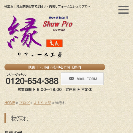
物忘れ｜埼玉県狭山市で水回り・内装リフォームはシュウプロへ！
HOME
»
ブログ
»
よもやま話
»
物忘れ
物忘れ
長雨の候
。