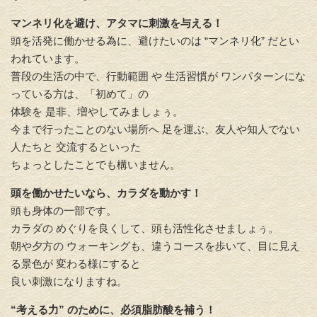
マンネリ化を避け、アタマに刺激を与える！
頭を活発に働かせる為に、避けたいのは “マンネリ化” だ
とい
われています。
普段の生活の中で、
行動範囲 や 生活習慣が ワンパターンにな
っている方は、「初めて」
の
体験を 是非、増やしてみましょぅ。
今まで行ったことのない場所へ 足を運ぶ、
友人や知人でない
人たちと 交流するといった
ちょっとしたことでも構いません。
頭を働かせたいなら、カラダを動かす！
頭も身体の一部です。
カラダの めぐりを良くして、
頭も活性化させましょぅ。
朝や夕方の ウォーキングも、
違うコースを歩いて、目に見え
る景色が 変わる様にすると
良い刺激になりますね。
“考える力” のために、必須脂肪酸を補う！