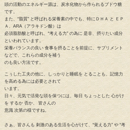
頭の活動のエネルギー源は、
炭水化物から作られるブドウ糖
です。
また、“脂質”
と呼ばれる栄養素の中でも、特にＤＨＡ と ＥＰ
Ａ、ARA（
アラキドン酸）は
必須脂肪酸と呼ばれ、“考える力”
の為に 是非、摂りたい成分
といわれています。
栄養バランスの良い 食事を摂ることを前提に、
サプリメント
などで、これらの成分を補う
のも良い方法です。
こぅした工夫の他に、
しっかりと睡眠を とることも、記憶力
を高める為には必要とされて
い
ます。
日々、元気で活発な頭を保つには、毎日 ちょっとした 心がけ
を するか 否か、 皆さんの
意識 次第の様ですね。
さぁ、皆さんも 刺激のある生活を心がけて、“覚える力” や “考