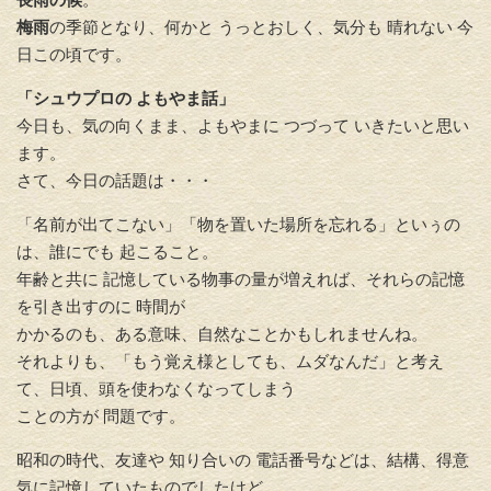
梅雨
の季節となり、何かと うっとおしく、気分も 晴れない 今
日この頃です。
「シュウプロの よもやま話」
今日も、気の向くまま、よもやまに つづって いきたいと思い
ます。
さて、今日の話題は・・・
「名前が出てこない」「物を置いた場所を忘れる」といぅの
は、
誰にでも 起こること。
年齢と共に 記憶している物事の量が増えれば、
それらの記憶
を引き出すのに 時間が
かかるのも、ある意味、
自然なことかもしれませんね。
それよりも、「
もう覚え様としても、ムダなんだ」と考え
て、
日頃、頭を使わなくなってしまう
ことの方が 問題です。
昭和の時代、友達や 知り合いの 電話番号などは、結構、得意
気に記憶していたものでしたけど