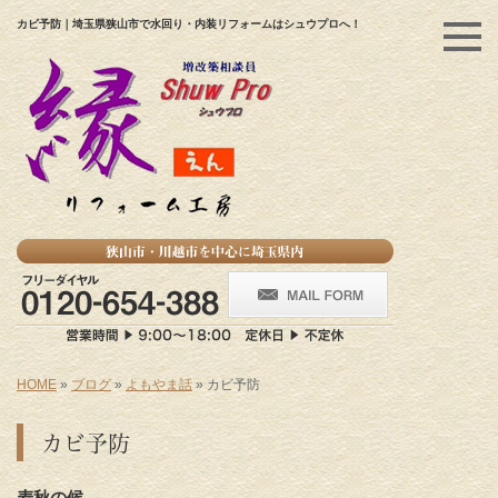
カビ予防｜埼玉県狭山市で水回り・内装リフォームはシュウプロへ！
HOME
»
ブログ
»
よもやま話
»
カビ予防
カビ予防
麦秋の候
。