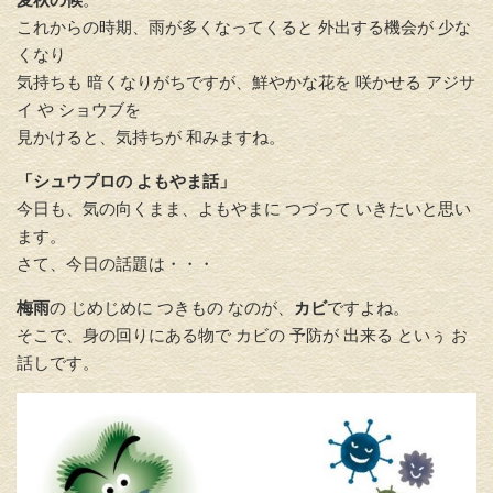
これからの時期、雨が多くなってくると 外出する機会が 少な
くなり
気持ちも 暗くなりがちですが、鮮やかな花を 咲かせる アジサ
イ や ショウブを
見かけると、気持ちが 和みますね。
「シュウプロの よもやま話」
今日も、気の向くまま、よもやまに つづって いきたいと思い
ます。
さて、今日の話題は・・・
梅雨
の じめじめに つきもの なのが、
カビ
ですよね。
そこで、身の回りにある物で カビの 予防が 出来る といぅ お
話しです。