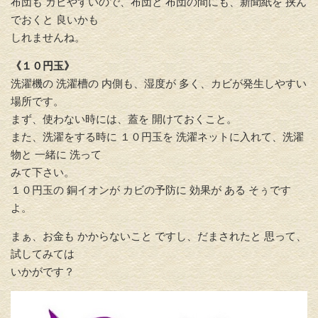
布団も カビやすいので、布団と 布団の間にも、新聞紙を 挟ん
でおくと 良いかも
しれませんね。
《１０円玉》
洗濯機の 洗濯槽の 内側も、湿度が 多く、カビが発生しやすい
場所です。
まず、使わない時には、蓋を 開けておくこと。
また、洗濯をする時に １０円玉を 洗濯ネットに入れて、洗濯
物と 一緒に 洗って
みて下さい。
１０円玉の 銅イオンが カビの予防に 効果が ある そぅです
よ。
まぁ、お金も かからないこと ですし、だまされたと 思って、
試してみては
いかがです？