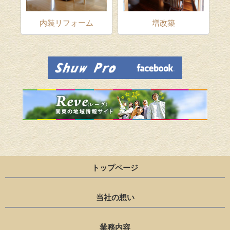
ム
内装リフォーム
増改築
トップページ
当社の想い
業務内容