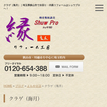
クラゲ（海月）｜埼玉県狭山市で水回り・内装リフォームはシュウプロ
へ！
HOME
»
ブログ
»
よもやま話
»
クラゲ（海月）
クラゲ（海月）