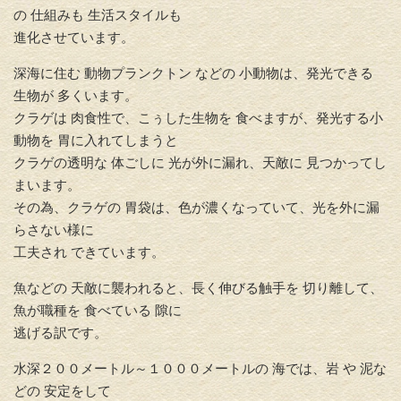
の 仕組みも 生活スタイルも
進化させています。
深海に住む 動物プランクトン などの 小動物は、発光できる
生物が 多くいます。
クラゲは 肉食性で、こぅした生物を 食べますが、発光する小
動物を 胃に入れてしまうと
クラゲの透明な 体ごしに 光が外に漏れ、天敵に 見つかってし
まいます。
その為、クラゲの 胃袋は、色が濃くなっていて、光を外に漏
らさない様に
工夫され できています。
魚などの 天敵に襲われると、長く伸びる触手を 切り離して、
魚が職種を 食べている 隙に
逃げる訳です。
水深２００メートル～１０００メートルの 海では、岩 や 泥な
どの 安定をして