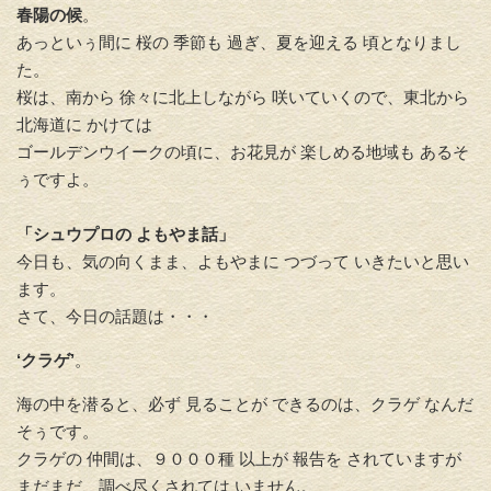
春陽の候
。
あっといぅ間に 桜の 季節も 過ぎ、夏を迎える 頃となりまし
た。
桜は、南から 徐々に北上しながら 咲いていくので、東北から
北海道に かけては
ゴールデンウイークの頃に、お花見が 楽しめる地域も あるそ
ぅですよ。
「シュウプロの よもやま話」
今日も、気の向くまま、よもやまに つづって いきたいと思い
ます。
さて、今日の話題は・・・
‘クラゲ’
。
海の中を潜ると、必ず 見ることが できるのは、クラゲ なんだ
そぅです。
クラゲの 仲間は、９０００種 以上が 報告を されていますが
まだまだ、調べ尽くされては いません。