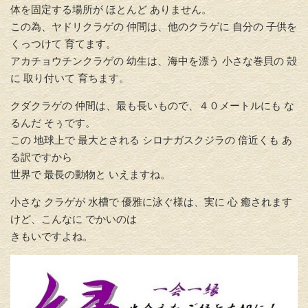
体を固定する場所が ほとんど ありません。
この為、ヤドリクラゲの 仲間は、他のクラゲに 自分の 子供を
くっつけて 育てます。
アカチョウチンクラゲの 幼生は、海中を漂う 小さな巻貝の 殻
に 取り付いて 育ちます。
クダクラゲの 仲間は、最も長いもので、４０メートルにも な
るんだ そぅです。
この 地球上で 最大とされる シロナガスクジラの 倍近くも あ
る訳ですから
世界で 最長の動物と いえますね。
小さな クラゲが 水槽で 優雅に泳ぐ様は、実に 心 癒されます
けど、こんなに でかいのは
きもいですよね。