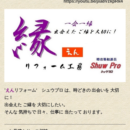
https://youtu.be/jxa8VzkpRk4
’
えん
リフォーム‘
シュウプロ は、時どきの 出会いを 大切
に！
出会えた ご縁を 大切にしたい。
そんな 気持ちで 日々、仕事に 当たって おります。