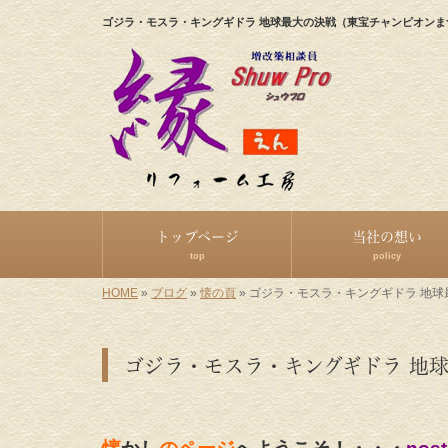
ゴジラ・モスラ・キングギドラ 地球最大の決戦（東宝チャンピオン
トップページ
当社の想い
top
policy
HOME
»
ブログ
»
懐の頁
»
ゴジラ・モスラ・キングギドラ 地
ゴジラ・モスラ・キングギドラ 地