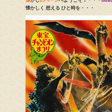
懐
かし
のページ
へようこそ！・・・
nost
懐かしく 想える ひと時を・・・