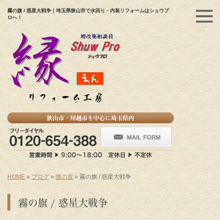
霧の旗 / 惑星大戦争｜埼玉県狭山市で水回り・内装リフォームはシュウプ
ロへ！
HOME
»
ブログ
»
懐の頁
»
霧の旗 / 惑星大戦争
霧の旗 / 惑星大戦争