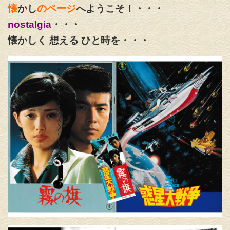
懐
かし
のページ
へようこそ！・・・
nostalgia
・・・
懐かしく 想える ひと時を・・・