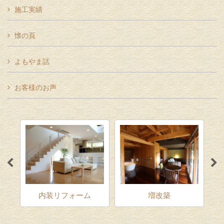
施工実績
懐の頁
よもやま話
お客様のお声
ム
内装リフォーム
増改築