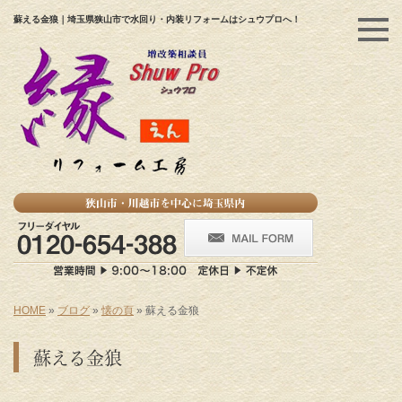
蘇える金狼｜埼玉県狭山市で水回り・内装リフォームはシュウプロへ！
HOME
»
ブログ
»
懐の頁
»
蘇える金狼
蘇える金狼