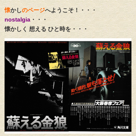
懐
かし
のページ
へようこそ！・・・
nostalgia
・・・
懐かしく 想える ひと時を・・・