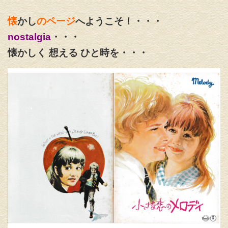
懐
かし
のページ
へようこそ！・・・
nostalgia
・・・
懐かしく 想える ひと時を・・・