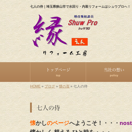
七人の侍｜埼玉県狭山市で水回り・内装リフォームはシュウプロへ！
トップページ
当社の想い
top
policy
HOME
»
ブログ
»
懐の頁
»
七人の侍
七人の侍
懐
かし
のページ
へようこそ！・・・
nost