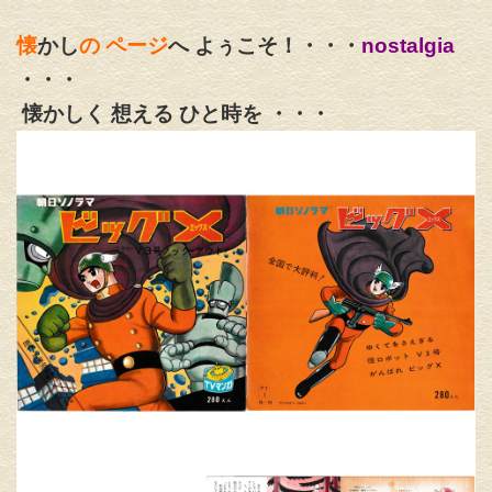
懐
かし
の ページ
へ よぅこそ！・・・
nostalgia
・・・
懐かしく 想える ひと時を ・・・