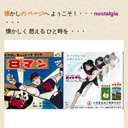
懐
かし
の ページ
へ よぅこそ！・・・
nostalgia
・・・
懐かしく 想える ひと時を ・・・