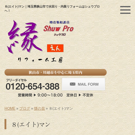
８(エイト)マン｜埼玉県狭山市で水回り・内装リフォームはシュウプロ
へ！
HOME
»
ブログ
»
懐の頁
»
８(エイト)マン
８(エイト)マン