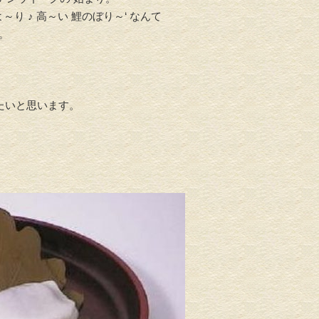
～り ♪ 高～い 鯉のぼり～‘ なんて
。
たいと思います。