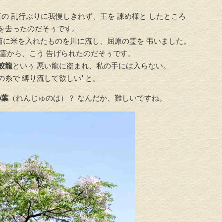
の 乱行ぶりに我慢しきれず、王を 諫め様と したところ
世を去ったのだそぅです。
筒に米を入れたものを川に流し、屈原の霊を 弔いました。
幽霊から、こう 告げられたのだそぅです。
蛟龍
といぅ 悪い龍に盗まれ、私の手には入らない。
の糸で 縛り流して欲しい
’
と。
の葉
（れんじゅのは）？ なんだか、難しいですね。