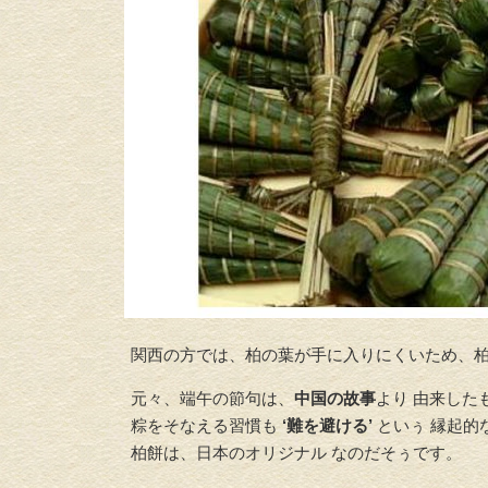
関西の方では、柏の葉が手に入りにくいため、柏
元々、端午の節句は、
中国の故事
より 由来した
粽をそなえる習慣も
‘難を避ける’
といぅ 縁起的
柏餅は、日本のオリジナル なのだそぅです。