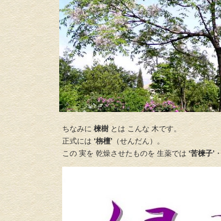
ちなみに
楝樹
とは こんな 木です。
正式には
‘栴檀’
（せんだん）。
この 実を 乾燥させたものを 生薬では
‘苦楝子’