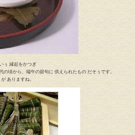
 いぅ 縁起をかつぎ
代の頃から、端午の節句に 供えられたもの だそぅです。
）
が ありますね。