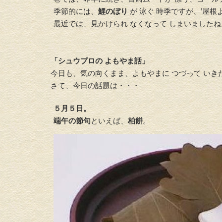
季節的には、
鯉のぼり
が 泳ぐ 時季ですが、’屋根よ
最近では、見かけられ なくなって しまいましたね
「シュウプロの よもやま話」
今日も、気の向くまま、よもやまに つづって いき
さて、今日の話題は・・・
５月５日。
端午の節句
といえば、
柏餅
。