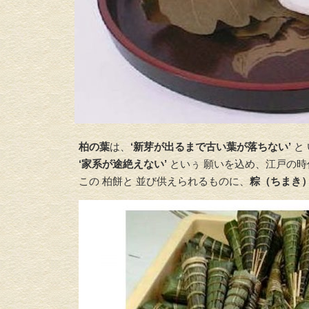
柏の葉
は、
‘新芽が出るまで古い葉が落ちない’
と
‘家系が途絶えない’
といぅ 願いを込め、江戸の時
この 柏餅と 並び供えられるものに、
粽（ちまき