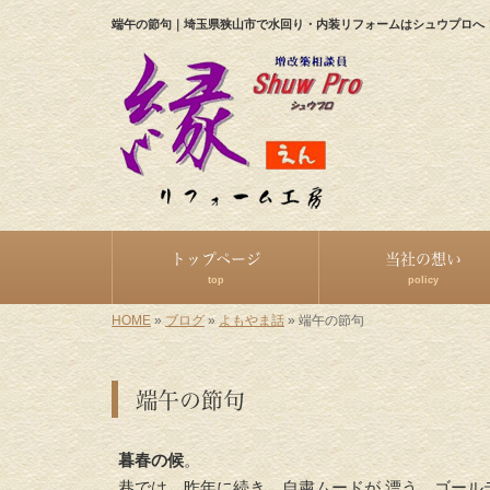
端午の節句｜埼玉県狭山市で水回り・内装リフォームはシュウプロへ
トップページ
当社の想い
top
policy
HOME
»
ブログ
»
よもやま話
»
端午の節句
端午の節句
暮春の候
。
巷では、昨年に続き、自粛ムードが 漂う、ゴール