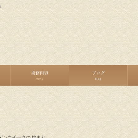
！
業務内容
ブログ
menu
blog
デンウイークの 始まり。