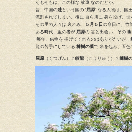
そもそもは、この様な 故事 なのだとか。
昔、中国の
楚
という国の
‘屈原’
なる人物は、国王
流刑されてしまい、後に 自ら川に 身を投げ、
その里の人々は 哀れみ、
５月５日
の命日に、竹
ある時代、里の者が
屈原
の 霊と出会い、その 
‘
毎年、供物を 捧げてくれるのはありがたいが、
龍の苦手にしている
楝樹の葉
で 米を包み、五色
屈原
（くつげん）？
蛟龍
（こうりゅう）？
楝樹