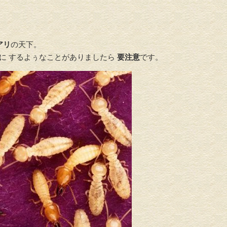
アリ
の天下。
目に するよぅなことがありましたら
要注意
です。