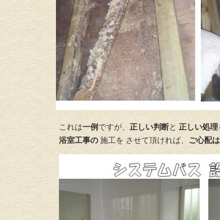
これは
一例
ですが、
正しい判断
と
正しい処理
浴室工事の
施工を させて頂ければ、
ご心配は