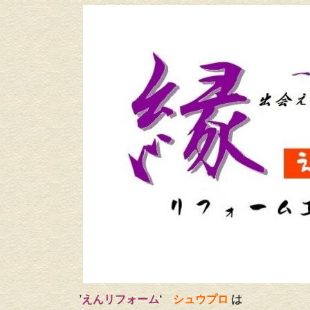
’
えんリフォーム
‘
シュウプロ
は