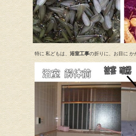
特に 私どもは、
浴室工事
の折りに、お目に か