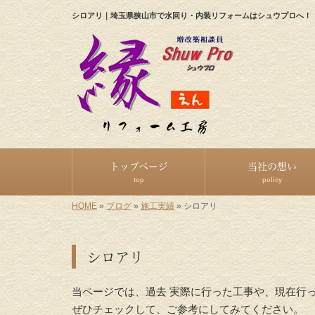
シロアリ｜埼玉県狭山市で水回り・内装リフォームはシュウプロへ！
トップページ
当社の想い
top
policy
HOME
»
ブログ
»
施工実績
»
シロアリ
シロアリ
当ページでは、過去 実際に行った工事や、現在行
ぜひチェックして、ご参考にしてみてください。