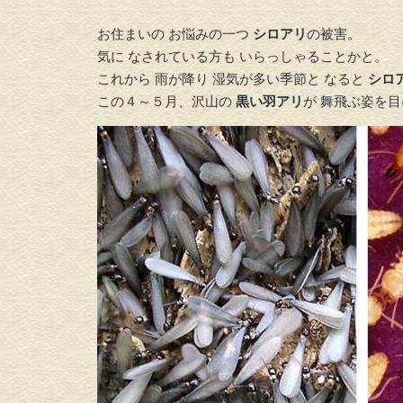
お住まいの お悩みの一つ
シロアリ
の被害。
気に なされている方も いらっしゃることかと。
これから 雨が降り 湿気が多い季節と なると
シロ
この４～５月、沢山の
黒い羽アリ
が 舞飛ぶ姿を