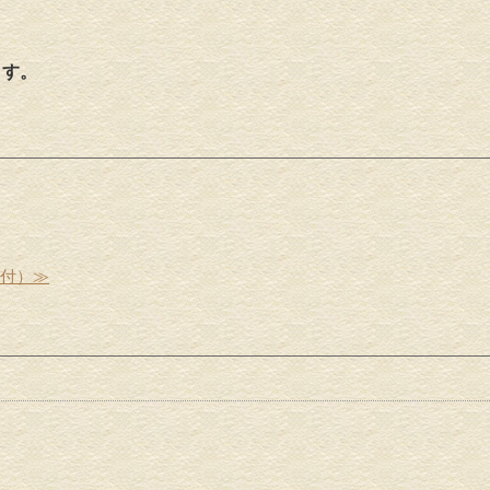
ます。
受付）≫