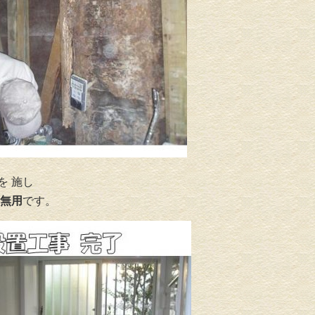
を 施し
無用
です。