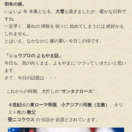
初冬の候。
いよいよ 冬 本番となる、
大雪
も過ぎましたが、暖かな日和で
すね。
一足早く、暮れの 掃除を 徐々に 始めてしまうには 絶好かも
しれません。
とはいえ、なかなかに 腰の重い 今日この頃です。
「シュウプロの よもやま話」
今日も、気の向くまま、よもやまに つづって いきたいと思い
ます。
さて、今日の話題は・・・
これからの時期、大忙しの
‘サンタクロース’
。
４世紀
頃の
東ローマ帝国
、
小アジア
の
司教（主教）
、キリ
スト教の
教父
聖ニコラウス
の 伝説が 起源とされています。