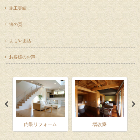
施工実績
懐の頁
よもやま話
お客様のお声
ム
内装リフォーム
増改築