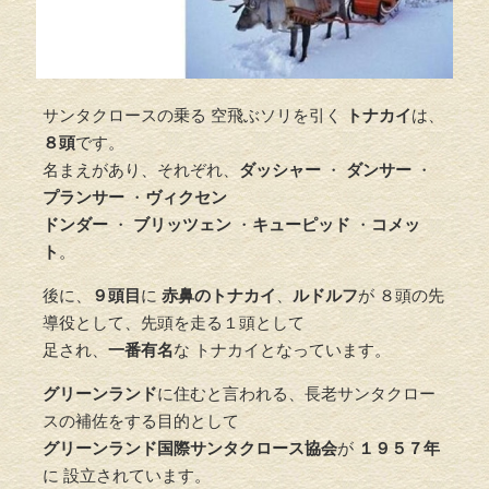
サンタクロースの乗る 空飛ぶソリを引く
トナカイ
は、
８頭
です。
名まえがあり、それぞれ、
ダッシャー
・
ダンサー
・
プランサー
・
ヴィクセン
ドンダー
・
ブリッツェン
・
キューピッド
・
コメッ
ト
。
後に、
９頭目
に
赤鼻のトナカイ
、
ルドルフ
が ８頭の先
導役として、先頭を走る１頭として
足され、
一番有名
な トナカイとなっています。
グリーンランド
に住むと言われる、長老サンタクロー
スの補佐をする目的として
グリーンランド国際サンタクロース協会
が
１９５７年
に 設立されています。