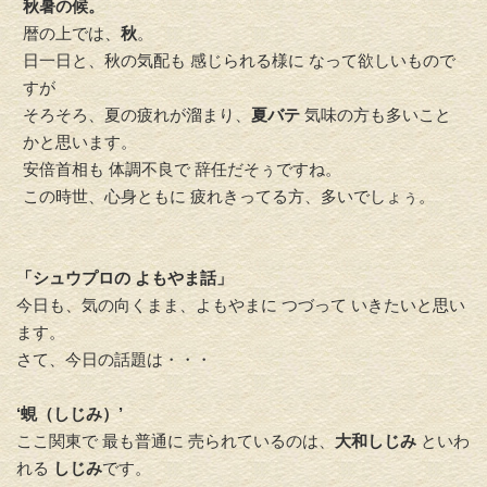
秋暑の候。
暦の上では、
秋
。
日一日と、秋の気配も 感じられる様に なって欲しいもので
すが
そろそろ、夏の疲れが溜まり、
夏バテ
気味の方も多いこと
かと思います。
安倍首相も 体調不良で 辞任だそぅですね。
この時世、心身ともに 疲れきってる方、多いでしょぅ。
「シュウプロの よもやま話」
今日も、気の向くまま、よもやまに つづって いきたいと思い
ます。
さて、今日の話題は・・・
‘蜆（しじみ）’
ここ関東で 最も普通に 売られているのは、
大和しじみ
といわ
れる
しじみ
です。