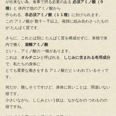
が出来ない為、食事で摂る必要のある
必須アミノ酸（９
種）
と 体内で他のアミノ酸から
作られる、
非必須アミノ酸（１１種）
に分けられます。
この アミノ酸が 数十～千以上、複雑に組み合わさったもの
が たんぱく質です。
さらに、これとは別に たんぱく質を構成せずに、単独で体
内で働く、
遊離アミノ酸
といぅ、アミノ酸の 一種があります。
これは、
オルチニン
と呼ばれる、
しじみに含まれる有用成分
で、私たちの身体に
とても重要な働きをする アミノ酸だと いわれているそぅで
す。
何だか、難しそうですけど、身体に良いことは、間違いない
様です。
小さいながら、しじみという奴は、なかなかの つわものの
様ですね。