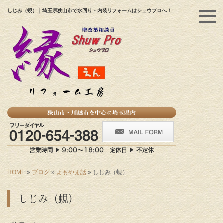
しじみ（蜆）｜埼玉県狭山市で水回り・内装リフォームはシュウプロへ！
HOME
»
ブログ
»
よもやま話
»
しじみ（蜆）
しじみ（蜆）