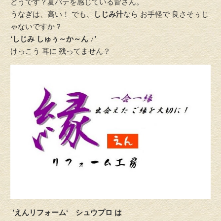
どうです？夏バテを感じている皆さん。
うなぎは、高い！ でも、
しじみ汁
なら お手軽で 良さそぅじ
ゃないですか？
‘しじみ しゅぅ～か～ん ♪’
けっこう 耳に 残ってません？
’えんリフォーム‘
シュウプロ は