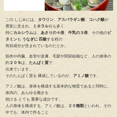
この しじみには、
タウリン
、
アスパラギン酸
、
コハク酸
が
豊富に含まれ、
ミネラル
分も多く
特に
カルシウム
は、
あさりの４倍
、
牛乳の３倍
、その他の
ビ
タミン
も
うなぎに 匹敵
する程の
有効成分が含まれているのだとか。
筋肉や内臓、血管や皮膚、毛髪や関節組織など、人の身体の
約
２０％
は、
たんぱく質
で
出来ています。
そのたんぱく質を 構成しているのが、
アミノ酸
です。
アミノ酸は、身体を構成する基本的な物質であると同時に、
体内の、あらゆる働きを
助ける とても 重要な成分です。
人の身体を構成する、アミノ酸は、
２０種類
といわれ、その
中でも、体内で作ること