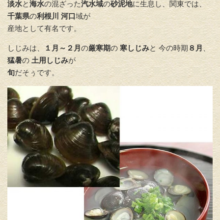
淡水
と
海水
の混ざった
汽水域
の
砂泥地
に生息し、関東では、
千葉県
の
利根川
河口
域が
産地として有名です。
しじみは、
１月～２月
の
厳寒期
の
寒しじみ
と 今の時期
８月
、
猛暑
の
土用しじみ
が
旬
だそぅです。