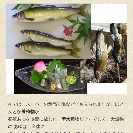
今では、スーパーの魚売り場などでも見られますが、ほと
んどが
養殖物
か
養殖あゆを渓流に放した、
準天然物
だそぅでして、天然物
の あゆは、全体に