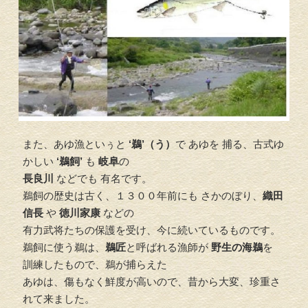
また、あゆ漁といぅと
‘鵜’（う）
で あゆを 捕る、古式ゆ
かしい
‘鵜飼’
も
岐阜
の
長良川
などでも 有名です。
鵜飼の歴史は古く、１３００年前にも さかのぼり、
織田
信長
や
徳川家康
などの
有力武将たちの保護を受け、今に続いているものです。
鵜飼に使う鵜は、
鵜匠
と呼ばれる漁師が
野生の海鵜
を
訓練したもので、鵜が捕らえた
あゆは、傷もなく鮮度が高いので、昔から大変、珍重さ
れて来ました。