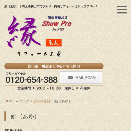
鮎（あゆ）｜埼玉県狭山市で水回り・内装リフォームはシュウプロへ！
HOME
»
ブログ
»
よもやま話
»
鮎（あゆ）
鮎（あゆ）
盛夏の候
。