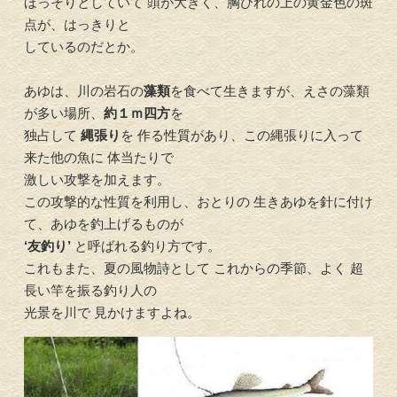
ほっそりとしていて 頭が大きく、胸びれの上の黄金色の斑
点が、はっきりと
しているのだとか。
あゆは、川の岩石の
藻類
を食べて生きますが、えさの藻類
が多い場所、
約１ｍ四方
を
独占して
縄張り
を 作る性質があり、この縄張りに入って
来た他の魚に 体当たりで
激しい攻撃を加えます。
この攻撃的な性質を利用し、おとりの 生きあゆを針に付け
て、あゆを釣上げるものが
‘友釣り’
と呼ばれる釣り方です。
これもまた、夏の風物詩として これからの季節、よく 超
長い竿を振る釣り人の
光景を川で 見かけますよね。