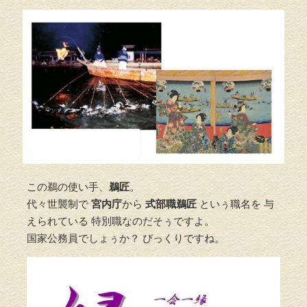
この鵜の使い手、
鵜匠
。
代々世襲制で
宮内庁
から
式部職鵜匠
といぅ職名を 与
えられている 特別職なのだそぅですよ。
国家公務員でしょぅか？ びっくりですね。