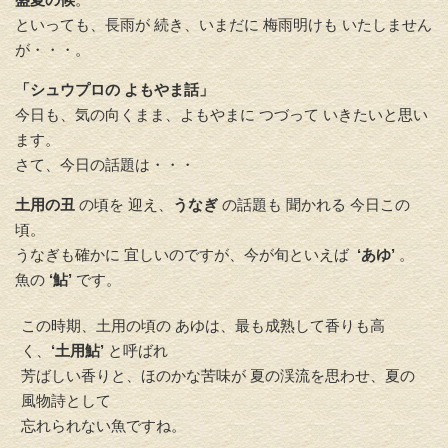
といっても、長雨が 続き、いまだに 梅雨明けも いたしません
が・・・。
「シュウプロの よもやま話」
今日も、気の向くまま、よもやまに つづって いきたいと思い
ます。
さて、今日の話題は・・・
土用の丑
の頃を 迎え、
うなぎ
の話題も 聞かれる 今日この
頃。
うなぎも確かに 宜しいのですが、今が旬といえば
‘あゆ’
。
魚の
‘鮎’
です。
この時期、土用の頃の あゆは、最も成熟して香りも高
く、
‘土用鮎’
と呼ばれ
芳ばしい香りと、ほのかな苦味が 夏の渓流を思わせ、夏の
風物詩として
忘れられない魚ですね。