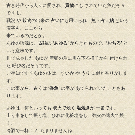
古き時代から人々に愛され、
貢物
にも されていた魚だそぅ
ですよ。
戦況 や 穀物の出来の
占い
にも用いられ、
魚
・
占
→
鮎
といぅ
漢字も、ここから
来ているのだとか。
あゆの語源は、
古語
の
‘あゆる’
からきたもので、
‘おちる’
と
いぅ意味です。
川で成長した あゆが 産卵の為に川を下る様子から 付けられ
た 呼び名だそぅです。
ご存知です？あゆの体は、
すいか
や
うり
に似た香りがしま
す。
この事から、古くは
‘香魚’
の字が あてられていたこともあ
ります。
あゆは、何といっても 炭火で焼く
塩焼き
が 一番です。
上り串をして振り塩、ひれに化粧塩をし、強火の遠火で焼
く。
冷酒で一杯！？ たまりませんね。