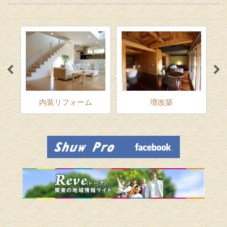
ム
内装リフォーム
増改築