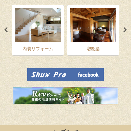
ム
内装リフォーム
増改築