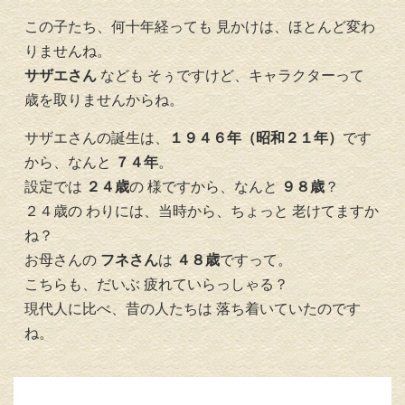
この子たち、何十年経っても 見かけは、ほとんど変わ
りませんね。
サザエさん
なども そぅですけど、キャラクターって
歳を取りませんからね。
サザエさんの誕生は、
１９４６年（昭和２１年）
です
から、なんと
７４年
。
設定では
２４歳
の 様ですから、なんと
９８歳
？
２４歳の わりには、当時から、ちょっと 老けてますか
ね？
お母さんの
フネさん
は
４８歳
ですって。
こちらも、だいぶ 疲れていらっしゃる？
現代人に比べ、昔の人たちは 落ち着いていたのです
ね。