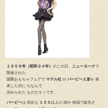
１９５９年（昭和３４年）
のこの日、
ニューヨーク
で
開催された
国際おもちゃフェアで
マテル社
が
バービー人形
を 発
表した日に ちなんで
決められた ものだそぅです。
バービー
は 現在も
１５０
以上の 国や 地域で販売さ