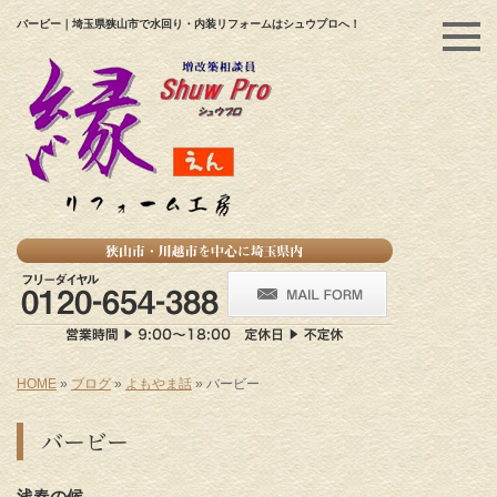
バービー｜埼玉県狭山市で水回り・内装リフォームはシュウプロへ！
HOME
»
ブログ
»
よもやま話
»
バービー
バービー
浅春の候
。