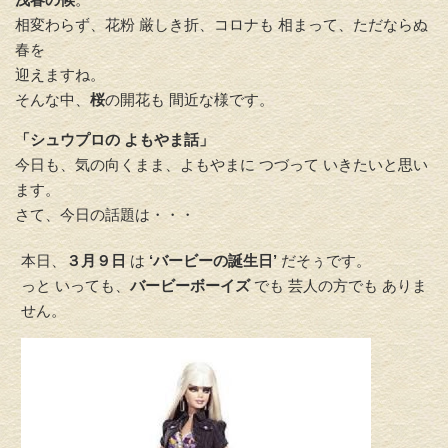
相変わらず、花粉 厳しき折、コロナも 相まって、ただならぬ
春を
迎えますね。
そんな中、
桜
の開花も 間近な様です。
「シュウプロの よもやま話」
今日も、気の向くまま、よもやまに つづって いきたいと思い
ます。
さて、今日の話題は・・・
本日、
３月９日
は
‘バービーの誕生日’
だそぅです。
っと いっても、
バービーボーイズ
でも 芸人の方でも ありま
せん。