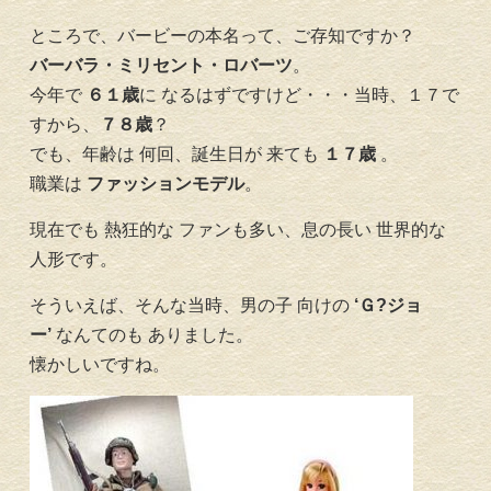
ところで、バービーの本名って、ご存知ですか？
バーバラ・ミリセント・ロバーツ
。
今年で
６１歳
に なるはずですけど・・・当時、１７で
すから、
７８歳
？
でも、年齢は 何回、誕生日が 来ても
１７歳
。
職業は
ファッションモデル
。
現在でも 熱狂的な ファンも多い、息の長い 世界的な
人形です。
そういえば、そんな当時、男の子 向けの
‘Ｇ?ジョ
ー’
なんてのも ありました。
懐かしいですね。