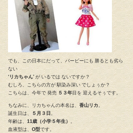
でも、この日本にだって、バービーにも 勝るとも劣ら
ない
‘リカちゃん’
が いるでは ないですか？
むしろ、こちらの方が 馴染み深い でしょぅか？
こちらは、今年で 発売
５３
年
目を 迎えるそぅです。
ちなみに、リカちゃんの本名は、
香山リカ
。
誕生日は、
５月３日
。
年齢は、
11歳（小学５年生）
。
血液型は、
O型
です。