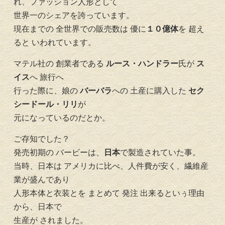
れ、ファッション人形として
世界一のシェアを誇っています。
現在までの 全世界での販売数は 優に
１０億体
を 超え
ると いわれています。
マテル社の 創業者である
ルース・ハンドラー
氏が
ス
イス
へ 旅行へ
行った際に、娘の
バーバラ
への 土産に購入した
セク
シードール・リリ
が
元になっているのだとか。
ご存知でした？
発売初期の バービーは、
日本
で製造されていた事。
当時、日本は アメリカに比べ、人件費が安く、繊維産
業が盛んであり
人形本体と衣装とを まとめて 発注 出来るといぅ理由
から、日本で
生産が されました。