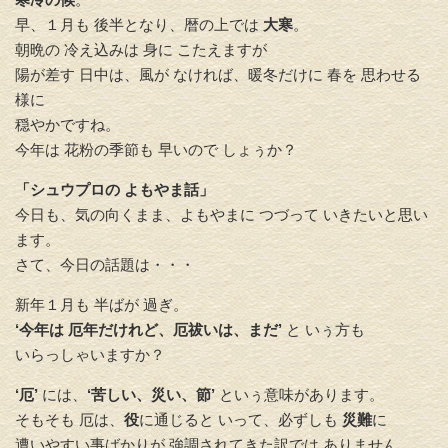
早、１月も 後半となり、暦の上では
大寒
。
朝晩の 冷え込みは 身に こたえますが
陽が差す 日中は、風が なければ、暖冬だけに 春を 思わせる
様に
穏やかですね。
今年は 花粉の季節も 早いので しょぅか？
「シュウプロの よもやま話」
今日も、気の向くまま、よもやまに つづって いきたいと思い
ます。
さて、今日の話題は・・・
新年１月も 半ばが 過ぎ。
‘今年は 厄年だけれど、厄祓いは、まだ’
と いぅ方も
いらっしゃいますか？
‘厄’
には、
‘苦しい、災い、節’
といぅ意味があります。
そもそも 厄は、
役
に通じると いって、必ずしも
災難
に
遭いやすい事ばかりが 強調されてきた訳では ありません。