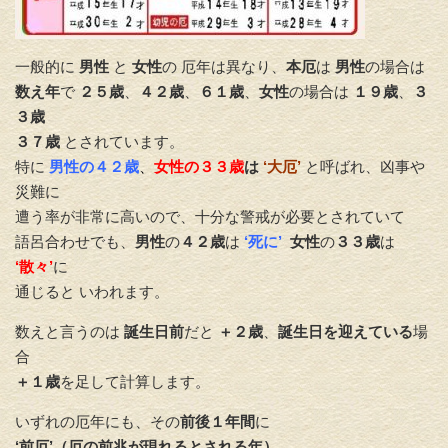
一般的に
男性
と
女性
の 厄年は異なり、
本厄
は
男性
の場合は
数え年
で
２５歳
、
４２歳
、
６１歳
、
女性
の場合は
１９歳
、
３
３歳
３７歳
とされています。
特に
男性の４２歳
、
女性の３３歳
は
‘大厄’
と呼ばれ、凶事や
災難に
遭う率が非常に高いので、十分な警戒が必要とされていて
語呂合わせでも、
男性
の
４２歳
は
‘死に’
女性
の
３３
歳
は
‘散々’
に
通じると いわれます。
数えと言うのは
誕生日前
だと
＋２歳
、
誕生日を迎えている
場
合
＋１歳
を足して計算します。
いずれの厄年にも、その
前後１年間
に
‘前厄’（厄の前兆が現れるとされる年）