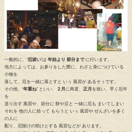
一般的に、
‘厄祓い’
は
年始より 節分まで
に行います。
地方によっては、お参りをした際に、わざと身につけている
小物を
落して、厄を一緒に落とすと いぅ 風習が あるそぅです。
その他、
‘年重ね’
といい、
２月
に再度、
正月
を祝い、早く厄年
を
送り出す 風習や、節分に 餅や豆と 一緒に厄も まいてしまい
それを 他の人に拾って もらうと いぅ 風習や ぜんざいを多く
の人に
配り、厄除けの助けとする 風習などが あります。