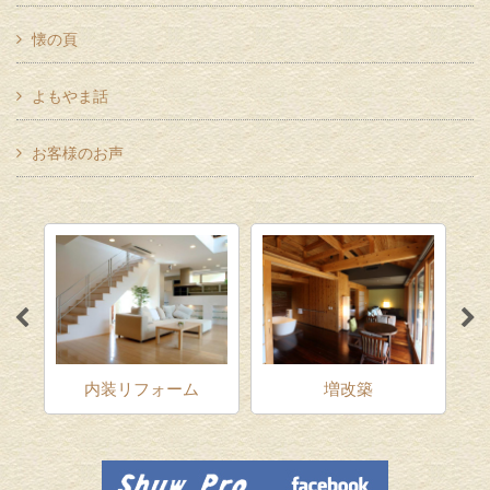
懐の頁
よもやま話
お客様のお声
ム
内装リフォーム
増改築