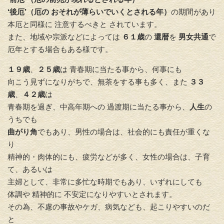
‘後厄’（厄の おそれが薄らいでいくとされる年）
の期間があり
本厄と同様に 注意するべきと されています。
また、地域や宗派などによっては
６１歳
の
還暦
を
男女共通
で
厄年とする場合もある様です。
１９歳
、
２５歳
は 青春期に当たる事から、何事にも
向こう見ずになりがちで、無茶をする事も多く、また
３３
歳
、
４２歳
は
青春期を過ぎ、中高年期への 過渡期に当たる事から、
人生
の
うちでも
曲がり角
でもあり、男性の場合は、社会的にも責任が重くな
り
精神的・肉体的にも、疲労などが多く、女性の場合は、子育
て、あるいは
主婦として、非常に多忙な時期でもあり、いずれにしても
体調や 精神的に 不安定になりやすいとされます。
その為、不慮の事故やケガ、病気なども、起こりやすいのだ
と