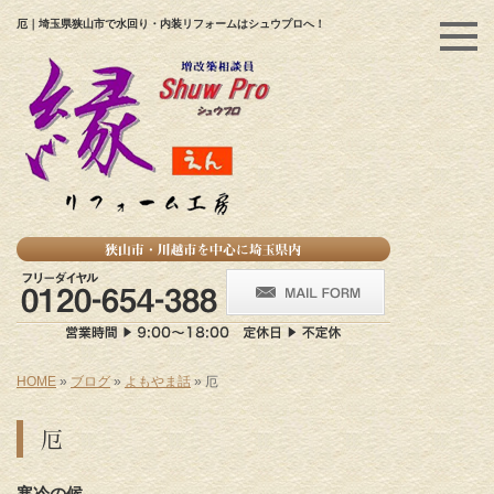
厄｜埼玉県狭山市で水回り・内装リフォームはシュウプロへ！
HOME
»
ブログ
»
よもやま話
»
厄
厄
寒冷の候
。