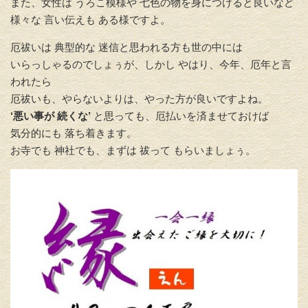
また、女性は うろこ模様や 七色の物を身につけると良いなど
様々な 言い伝えも ある様ですよ。
厄祓いは 典型的な 迷信と思われる方も世の中には
いらっしゃるのでしょぅが、しかし やはり、今年、厄年と言
われたら
厄祓いも、やらないよりは、やった方が良いですよね。
‘悪い事が 続くな’
と思っても、厄払いを済ませておけば
気分的にも 落ち着きます。
お寺でも 神社でも、まずは 祓って もらいましょぅ。