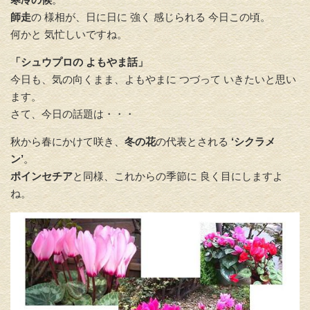
師走
の 様相が、日に日に 強く 感じられる 今日この頃。
何かと 気忙しいですね。
「シュウプロの よもやま話」
今日も、気の向くまま、よもやまに つづって いきたいと思い
ます。
さて、今日の話題は・・・
秋から春にかけて咲き、
冬の花
の代表とされる
‘シクラメ
ン’
。
ポインセチア
と同様、これからの季節に 良く目にしますよ
ね。