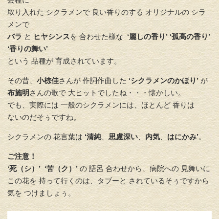
取り入れた シクラメンで 良い香りのする オリジナルの シラ
メンで
バラ
と
ヒヤシンス
を 合わせた様な
‘麗しの香り’ ‘孤高の香り’
‘香りの舞い’
という 品種が 育成されています。
その昔、
小椋佳
さんが 作詞作曲した
‘シクラメンのかほり’
が
布施明
さんの歌で 大ヒットでしたね・・・懐かしい。
でも、実際には 一般のシクラメンには、ほとんど 香りは
ないのだそぅですね。
シクラメンの 花言葉は
‘清純
、
思慮深い
、
内気
、
はにかみ’
。
ご注意！
‘死（シ）’ ‘苦（ク）’
の 語呂 合わせから、病院への 見舞いに
この花を 持って行くのは、タブーと されているそぅですから
気を つけましょぅ。