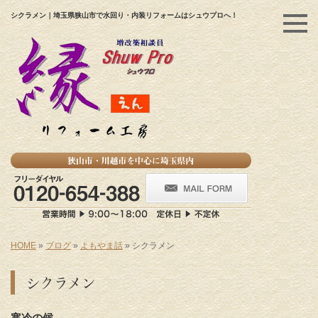
シクラメン｜埼玉県狭山市で水回り・内装リフォームはシュウプロへ！
HOME
»
ブログ
»
よもやま話
»
シクラメン
シクラメン
寒冷の候
。