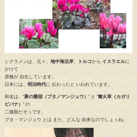
シクラメンは、元々、
地中海沿岸
、
トルコ
から
イスラエル
に
かけて
原種が 自生しています。
日本には、
明治時代
に 伝わったと いわれています。
和名は、
‘豚の饅頭（ブタノマンジュウ）’
と
’篝火草（カガリ
ビバナ）’
の
二種類だそぅです。
ブタ・マンジュウ とは また、どんな 由来なのでしょぅね。