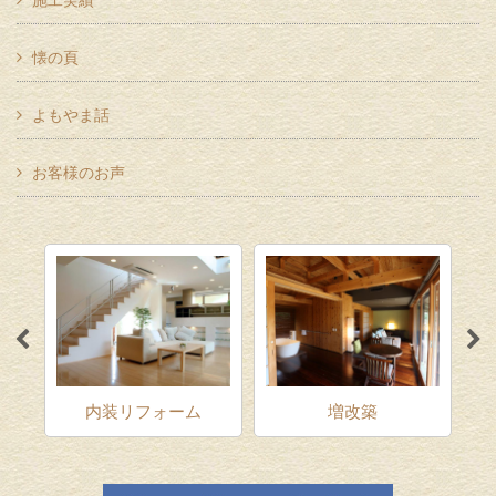
懐の頁
よもやま話
お客様のお声
ム
内装リフォーム
増改築