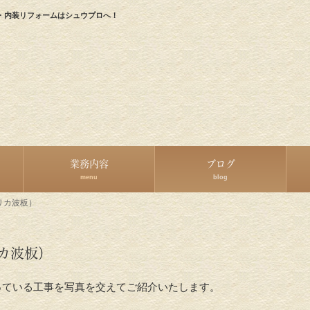
・内装リフォームはシュウプロへ！
業務内容
ブログ
menu
blog
リカ波板）
カ波板）
っている工事を写真を交えてご紹介いたします。