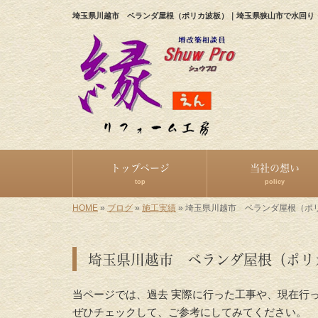
埼玉県川越市 ベランダ屋根（ポリカ波板）｜埼玉県狭山市で水回り
トップページ
当社の想い
top
policy
HOME
»
ブログ
»
施工実績
»
埼玉県川越市 ベランダ屋根（ポ
埼玉県川越市 ベランダ屋根（ポリ
当ページでは、過去 実際に行った工事や、現在行
ぜひチェックして、ご参考にしてみてください。