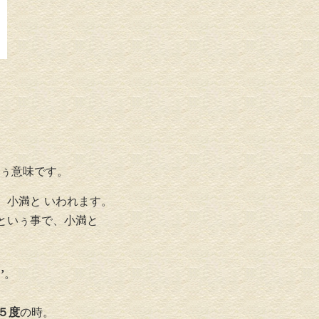
ぅ意味です。
、小満と いわれます。
といぅ事で、小満と
’
。
５度
の時。