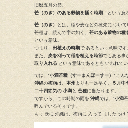
旧暦五月の節。
芒（のぎ）のある穀物を播く時期
、といぅ意
芒（のぎ）
とは、稲や麦などの穂先に つい
芒種は、読んで字の如く、
芒のある穀物の種
介護リフォーム・バ
といぅ意味。
ーリフォーム
つまり、
田植えの時期
で あるといぅ意味です
また、
麦を刈って稲を植える時節
でもある事
取り入れる
といぅ意味であるとも いわれて
では、
‘小満芒種（すーまんぼーすー）’
こん
沖縄
の
梅雨
は、
本州
よりも一足早く、
５月中
二十四節気
の
小満
と
芒種
に当たります。
ですから、この時期の雨を
沖縄
では、
‘小満
呼んでいるそ
ぅです。
もぅ 既に 沖縄は、梅雨に 入って ましたっけ