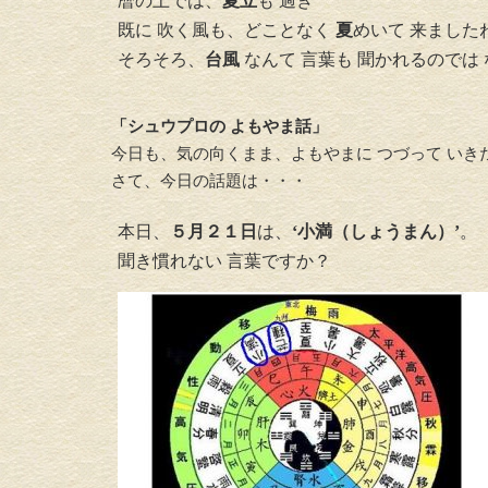
暦の上では、
夏
立
も 過ぎ
既に 吹く風も、どことなく
夏
めいて 来ました
そろそろ、
台風
なんて 言葉も 聞かれるのでは
「シュウプロの よもやま話」
今日も、気の向くまま、よもやまに つづって いき
さて、今日の話題は・・・
本日、
５月２１日
は、
‘小満（しょうまん）’
。
聞き慣れない 言葉ですか？