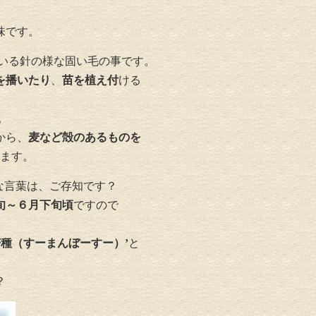
味です。
ている針の様な固い毛の事です。
を播いたり
、
苗を植え付
ける
リアフリ
水回りリフォーム
内装リフ
。
から、
麦など殻のあるものを
います。
な言葉は、ご存知です？
旬～６月下旬頃
ですので
芒種（すーまんぼーすー）’
と
？