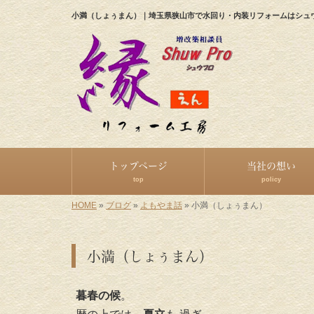
小満（しょぅまん）｜埼玉県狭山市で水回り・内装リフォームはシュ
トップページ
当社の想い
top
policy
HOME
»
ブログ
»
よもやま話
»
小満（しょぅまん）
小満（しょぅまん）
暮春の候
。