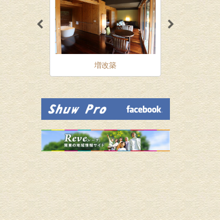
外壁・
ォーム
増改築