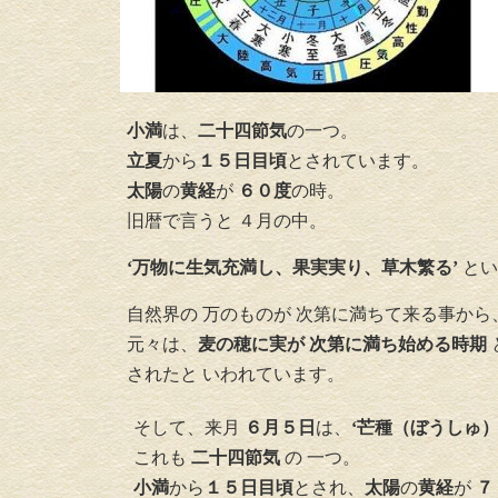
小満
は、
二十四節気
の一つ。
立夏
から
１５日目頃
とされています。
太陽
の
黄経
が
６０度
の時。
旧暦で言うと ４月の中。
‘万物に生気充満し、果実実り、草木繁る’
とい
自然界の 万のものが 次第に満ちて来る事から
元々は、
麦の穂に実が 次第に満ち始める時期
されたと いわれて
います。
そして、来月
６月５日
は、
‘芒種（ぼうしゅ）
これも
二十四節気
の 一つ。
小満
から
１５日目頃
とされ、
太陽
の
黄経
が
７