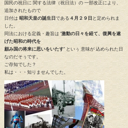
国民の祝日に 関する法律（祝日法）の 一部改正により、
追加されたもので
日付は
昭和天皇の誕生日
である
４月２９日
と定められま
した。
同法における定義・趣旨は
‘激動の日々を経て、復興を遂
げた昭和の時代を
顧み国の将来に思いをいたす’
といぅ 意味が 込められた日
なのだそぅです。
ご存知でした？
私は・・・知りませんでした。