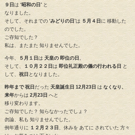
９日
は
‘昭和の日’
と
なりました。
そして、それまでの
‘みどりの日’
は
５月４日
に 移動した
のでした。
ご存知でした？
私は、またまた 知りませんでした。
今年、
５月１日
は
天皇の 即位の日
。
そして、
１０月２２日
は
即位礼正殿の儀の行われる日
と
して、
祝日
となりました。
昨年まで 祝日
だった
天皇誕生日
12月23日
は
なくなり
、
来年
からは
2月23日
へと
移り変わります。
ご存知でした？ 知らなかったでしょ？
勿論、私も 知りませんでした。
例年通りに
１２月２３日
、休みを あてに されていた 方々