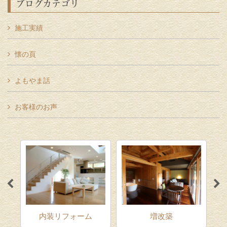
ブログカテゴリ
施工実績
懐の頁
よもやま話
お客様のお声
ム
内装リフォーム
増改築