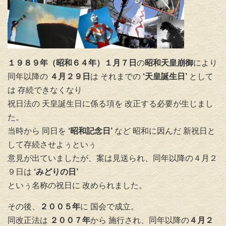
１９８９年（昭和６４年）１月７日
の
昭和天皇崩御
により
同年以降の
４月２９日
は それまでの
‘天皇誕生日’
として
は 存続できなくなり
祝日法の 天皇誕生日に係る項を 改正する必要が生じまし
た。
当時から 同日を
‘昭和記念日’
など 昭和に因んだ 新祝日と
して存続させよぅといぅ
意見が出ていましたが、案は見送られ、同年以降の４月２
９日は
‘みどりの日’
といぅ名称の祝日に 改められました。
その後、
２００５年
に 国会で成立。
同改正法は
２００７年
から 施行され、同年以降の
４月２