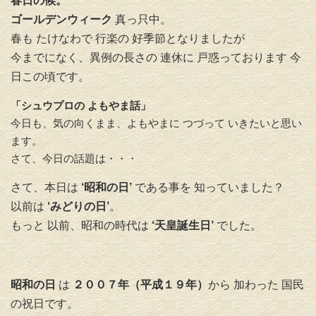
春日の候。
ゴールデンウィーク
真っ只中。
春も たけなわで 行楽の 好季節となりましたが
今までになく、異例の長さの 連休に 戸惑っております 今
日この頃です。
「シュウプロの よもやま話」
今日も、気の向くまま、よもやまに つづって いきたいと思い
ます。
さて、今日の話題は・・・
さて、本日は
‘昭和の日’
である事を 知っていました？
以前は
‘みどりの日’
。
もっと 以前、昭和の時代は
‘天皇誕生日’
でした。
昭和の日
は
２００７年（平成１９年）
から 加わった 国民
の祝日です。