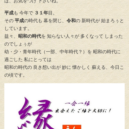
は、お気をつけ 下さいね。
平成
も 今年で
３１年
目。
その
平成
の時代も 幕を閉じ、
令和
の 新時代が 始まろぅ
と
しています。
益々、
昭和の時代
を 知らない人々が 多くなって しまった
のでしょぅが
幼・少・青年時代（一部、中年時代？）を 昭和の時代に
過ごした
私にとっては
昭和の時代の 良き想い出が 妙に 懐かしく 蘇える、今日こ
の頃です。