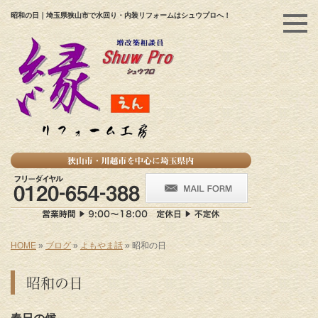
昭和の日｜埼玉県狭山市で水回り・内装リフォームはシュウプロへ！
HOME
»
ブログ
»
よもやま話
»
昭和の日
昭和の日