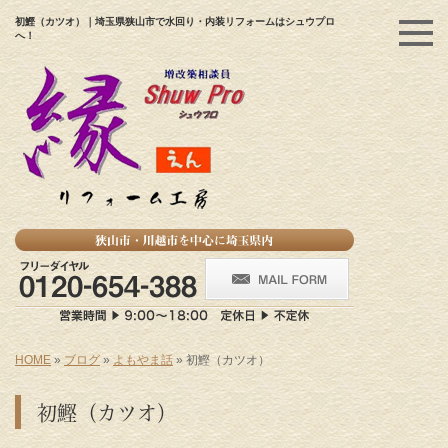
初鰹（カツオ）｜埼玉県狭山市で水回り・内装リフォームはシュウプロ
へ！
HOME
»
ブログ
»
よもやま話
»
初鰹（カツオ）
初鰹（カツオ）