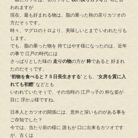
われますが
現在、最も好まれる物は、脂の乗った秋の戻りカツオの
方だそぅです。
時々、マグロのトロより、美味しいとまで いわれたりも
します。
でも、脂の乗った物を 持てはやす様になったのは、近年
の事で 江戸の時代には
さっぱりとした味の
走りの物
の方が
粋
であると 好まれ
たのだそぅです。
‘初物を食べると７５日長生きする’
とも、
‘女房を質に入
れても初鰹’
などとも
いわれていたそぅで、その当時の 江戸っ子の 粋な姿が
目に 浮かぶ様ですね。
日本人とカツオの関係には、意外と深いものがある事を
ご存知でした？
今では、当たり前の様に 誰もが 口に出来るカツオです
が、古くは