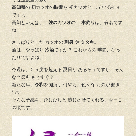
高知県
の 初カツオの時期を 初カツオと しているそぅ
ですよ。
高知といえば、
土佐のカツオ
の
一本釣り
は、有名です
ね。
さっぱりとした カツオの
刺身
や
タタキ
。
酒は、やっぱり
冷酒
ですか？ これからの 季節、ぴっ
たりですよね。
今週は、２５度を超える 夏日が あるそぅですし、そん
な季節も もぅすぐ？
新たな年、
令和
を 迎え、何やら、色々な ものが 動き
出す。
そんな予感を、ひしひしと 感じさせてくれる、今日こ
の頃です。