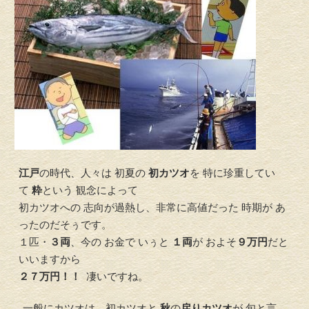
江戸
の時代、人々は 初夏の
初カツオ
を 特に珍重してい
て
粋
という 観念によって
初カツオへの 志向が過熱し、非常に高値だった 時期が あ
ったのだそぅです。
１匹・
３両
、今の お金で いぅと
１両
が およそ
９万円
だと
いいますから
２７万円！！
凄いですね。
一般にカツオは、初カツオと
秋
の
戻りカツオ
が 旬と言