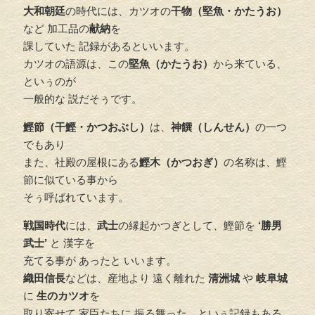
大和朝廷
の時代には、カツオの
干物（堅魚・かたうお）
など 加工品の
献納
を
課していた 記録があるといいます。
カツオの語源は、この
堅魚（かたうお）
から来ている、
といぅのが
一般的な 説だそぅです。
鰹節（干鰹・かつおぶし）
は、
神饌（しんせん）
の一つ
でもあり
また、社殿の屋根にある
鰹木（かつおぎ）
の名称は、鰹
節に似ている事から
そぅ呼ばれています。
戦国時代
には、
武士
の縁起かつぎとして、鰹節を
‘勝男
武士’
と 漢字を
充てる事が あったと いいます。
織田信長
などは、産地より 遠く離れた
清洲城
や
岐阜城
に
生のカツオ
を
取り寄せて 家臣たちに 振る舞った、といぅ記録もある