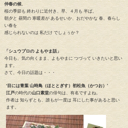
仲春の候
。
桜の季節も 終わりに近付き、早、４月も 半ば。
朝夕と 昼間の 寒暖差が あるせいか、おだやかな 春、春らし
い春を
感じられないのは 私だけ でしょぅか？
「シュウプロの よもやま話」
今日も、気の向くまま、よもやまに つづって いきたいと思い
ます。
さて、今日の話題は・・・
‘目には青葉 山時鳥（ほととぎす）初松魚（かつお）’
江戸
の時代の
山口素堂
の俳句は、有名ですよね。
作者は 知らずとも、誰もが一度は 耳にした事があると思い
ます。