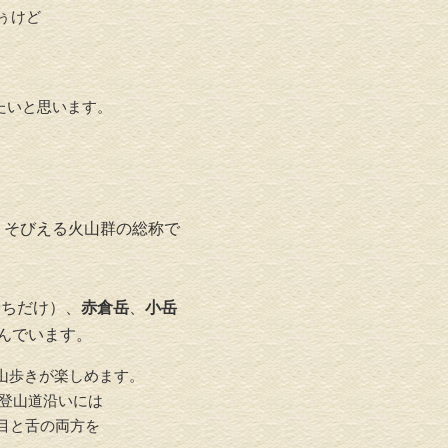
ぅけど
たいと思います。
 そびえる火山群の総称で
やちだけ）、
赤倉岳
、
小岳
並んでいます。
山歩きが楽しめます。
登山道沿いには
 目と舌の両方を