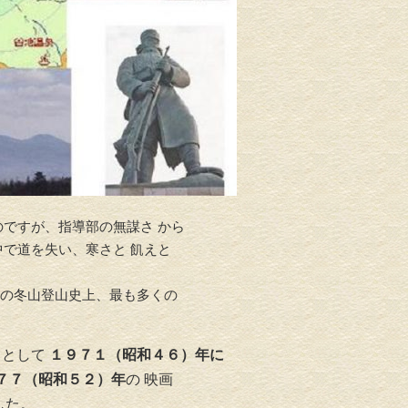
介護リフォーム・バリアフリ
水回りリフ
ーリフォーム
のですが、指導部の無謀さ から
中で道を失い、寒さと 飢えと
の冬山登山史上、最も多くの
’
として
１９７１（昭和４６）年に
７７（昭和５２）年
の 映画
した。