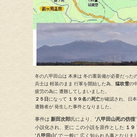
冬の八甲田山は 本来は 冬の重装備が必要だった
兵士は 軽装のまま 行軍を開始した為、
猛吹雪
の
疲労の為に 遭難してしまいました。
２５日
になって
１９９名
の
死亡
が確認され、日本
遭難者が 発生した事件となりました。
事件は
新田次郎
氏により、
‘八甲田山死の彷徨
小説化され、更に この小説を原作とした
１９
‘八甲田山’
で 一般に 広く知られる事となりま