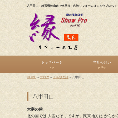
八甲田山｜埼玉県狭山市で水回り・内装リフォームはシュウプロへ！
トップページ
当社の想い
top
policy
HOME
»
ブログ
»
よもやま話
»
八甲田山
八甲田山
大寒の候
。
北の国では 大雪だそぅですが、関東地方は からか