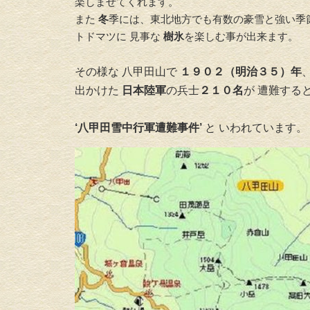
楽しませてくれます。
また
冬
季には、東北地方でも有数の豪雪と強い季
トドマツに 見事な
樹氷
を楽しむ事が出来ます。
その様な 八甲田山で
１９０２（明治３５）年
出かけた
日本陸軍
の兵士
２１０名
が 遭難する
‘八甲田雪中行軍遭難事件’
と いわれています。