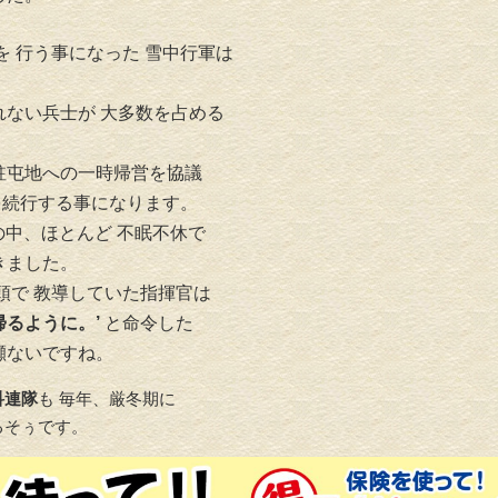
を 行う事になった 雪中行軍は
れない兵士が 大多数を占める
駐屯地への一時帰営を協議
を続行する事になります。
の中、ほとんど 不眠不休で
きました。
頭で 教導していた指揮官は
帰るように。’
と命令した
瀬ないですね。
科連隊
も 毎年、厳冬期に
るそぅです。