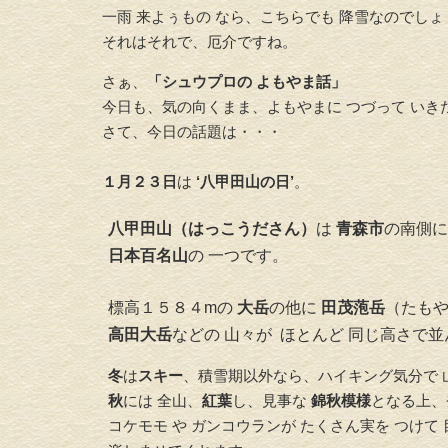
一雨 来よぅもの なら、こちらでも 降雪なのでしょ
それはそれで、厄介ですね。
さぁ、
「シュウプロの よもやま話」
今日も、気の向くまま、よもやまに つづって いき
さて、今日の話題は・・・
１月２３日
は
‘八甲田山の日’
。
八甲田山（はっこうださん）
は
青森市
の南側に
日本百名山
の 一つです。
標高１５８４mの
大岳
の他に
田茂萢岳
（たも
高田大岳
などの 山々が ほとんど 同じ高さで
冬
は
スキー
、積雪期以外なら、ハイキング気分で 
秋
には 全山、
紅葉
し、見事な
錦秋模様
となる上、
コケモモ や ガンコウランが たくさん実を つけて