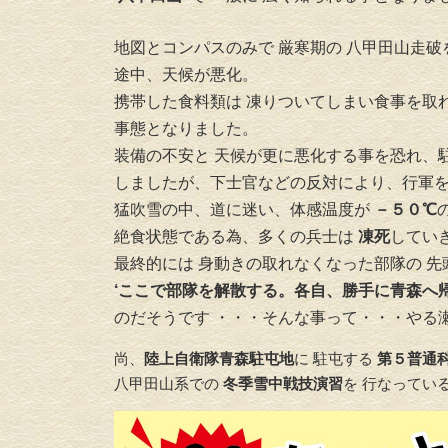
地図とコンパスのみで 厳寒期の 八甲田山走破
途中、天候が悪化。
携帯した食料類は 凍りついてしまい食事を取
事態となりました。
装備の不安と 天候が更に悪化する事を恐れ、
しましたが、下士官などの反対により、行軍
猛吹雪の中、道に迷い、体感温度が
－５０℃
絶食状態である為、多くの兵士は
凍死
してい
最終的には 身動きの取れなくなった部隊の 先
‘ここで部隊を解散する。各自、勝手に青森へ
のだそうです ・・・そんな事って・・・やる
尚、
陸上自衛隊青森駐屯地
に 駐屯する
第５普通
八甲田山系での
冬季雪中戦技演習
を 行なってい