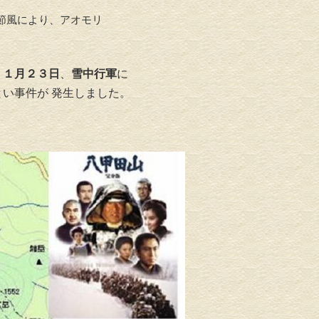
節風により、アオモリ
、
１月２３日
、
雪中行軍
に
とい事件が 発生しました。