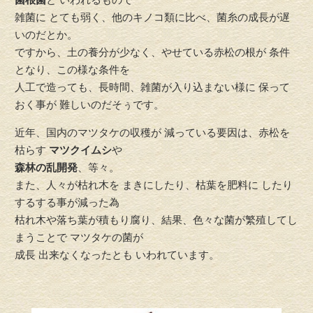
雑菌に とても弱く、他のキノコ類に比べ、菌糸の成長が遅
いのだとか。
ですから、土の養分が少なく、やせている赤松の根が 条件
となり、この様な条件を
人工で造っても、長時間、雑菌が入り込まない様に 保って
おく事が 難しいのだそぅです。
近年、国内のマツタケの収穫が 減っている要因は、赤松を
枯らす
マツクイムシ
や
森林の乱開発
、等々。
また、人々が枯れ木を まきにしたり、枯葉を肥料に したり
するする事が減った為
枯れ木や落ち葉が積もり腐り、結果、色々な菌が繁殖してし
まうことで マツタケの菌が
成長 出来なくなったとも いわれています。