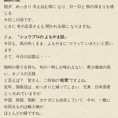
朝夕、めっきり 冷え込む様に なり、日一日と 秋の深まりを感
じる
今日この頃です。
じきに 冬の足音さえも 聞かれる様に なりますね。
さぁ、
「シュウプロの よもやま話」
今日も、気の向くまま、よもやまに つづって いきたいと思い
ます。
さて、今日の話題は・・・
独特の香りを持ち、旬の一時しか味わえない、希少価値の高
い、キノコの王様
と言えば？ 皆さん、ご存知の
‘松茸’
ですよね。
近年、国産品は、めっきりと減ってしまい、元来、日本原産
と いわれていますが
中国、韓国、朝鮮、カナダにも自生していて、今や、一般に
出回るものは輸入物が
ほとんどの様ですね。