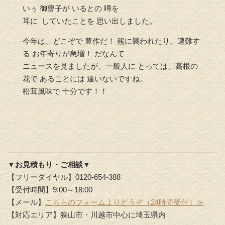
いぅ 御曹子が いるとの 噂を
耳に していたことを 思い出しました。
今年は、どこぞで 豊作だ！ 熊に襲われたり、遭難す
る お年寄りが急増！ だなんて
ニュースを見ましたが、一般人に とっては、高根の
花で あることには 違いないですね。
松茸風味で 十分です！！
▼お見積もり・ご相談▼
【フリーダイヤル】0120-654-388
【受付時間】9:00～18:00
【メール】
こちらのフォームよりどうぞ（24時間受付）≫
【対応エリア】狭山市・川越市中心に埼玉県内