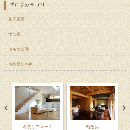
ブログカテゴリ
施工実績
懐の頁
よもやま話
お客様のお声
ム
内装リフォーム
増改築