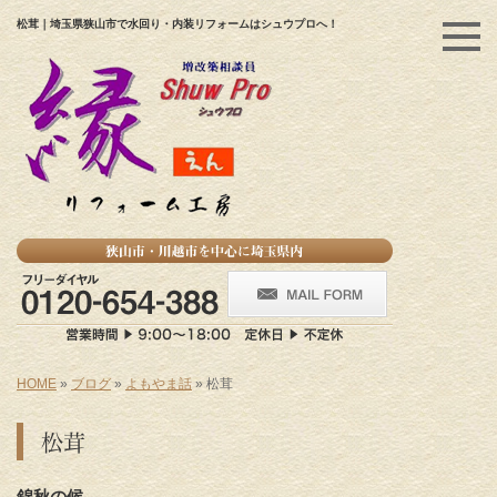
松茸｜埼玉県狭山市で水回り・内装リフォームはシュウプロへ！
HOME
»
ブログ
»
よもやま話
»
松茸
松茸
錦秋の候
。