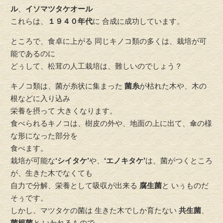
ル
、
イソマツタケオー
ル
これらは、
１９４０年代
に 合成に成功しています。
ところで、食卓に上がる 同じキノコ類の多くは、栽培が可
能であるのに
どぅして、松茸の人工栽培は、難しいのでしょう？
キノコ類は、菌が糸状に集まった
菌糸
が枯れた木や、木の
根などに入り込み
栄養を摂って 大きくなります。
食べられるキノコは、樹皮の外や、地面の上に出て、傘の様
な形になった部分を
食べます。
栽培が可能な
‘シイタケ’
や、
‘エノキタケ’
は、菌がつくところ
が、生きた木でなくても
自力で分解、栄養として吸収が出来る
腐生菌
と いぅものだ
そぅです。
しかし、マツタケの菌は 生きた木でしか育たない
共生菌
、
菌根菌
と いわれるもので