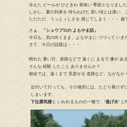
冷えた ビールが ひときわ 美味い 季節となりまし
しかし、夏の到来を 待ちわびた 若い頃とは違い、
ただただ、うっとぅしさを 感じてしまう・・・ 歳
さぁ、
「シュウプロの よもやま話」
今日も、気の向くまま、よもやまに つづって いき
さて、今日の話題は・・・
晴れた 暑い日、道路などで 遠くに まるで
水
が あ
そんな 経験 したこと ありませんか？
都会では、遠くまで 見渡せる 道路など、なかなか
近付いて行っても、その場所には、たどり着けずに
しまいます。
下位蜃気楼
と いわれるものの一種で、
‘逃げ水’
と