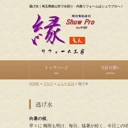
逃げ水｜埼玉県狭山市で水回り・内装リフォームはシュウプロへ！
トップページ
当社の想い
top
policy
HOME
»
ブログ
»
よもやま話
»
逃げ水
逃げ水
向暑の候
。
早々に 梅雨も明け、毎日、猛暑が続く、今日この