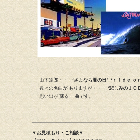
山下達郎・・・
‘さよなら夏の日’ ‘ｒｉｄｅ ｏｎ
数々の名曲が ありますが・・・
‘悲しみのＪＯＤ
思い出が 蘇る 一曲です。
▼お見積もり・ご相談▼