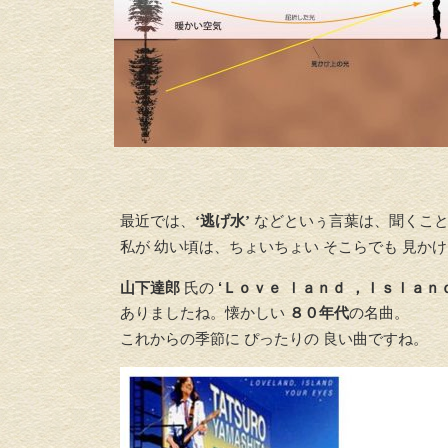
最近では、
‘逃げ水’
などといぅ言葉は、聞くこと
私が 幼い頃は、ちょいちょい そこらでも 見か
山下達郎
氏の
‘Ｌｏｖｅ ｌａｎｄ ，Ｉｓｌａｎ
ありましたね。懐かしい
８０年代
の名曲。
これからの季節に ぴったりの 良い曲ですね。