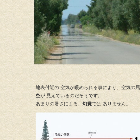
地表付近の 空気が暖められる事により、空気の屈
空
が 見えているのだそぅです。
あまりの暑さによる、
幻覚
では ありません。