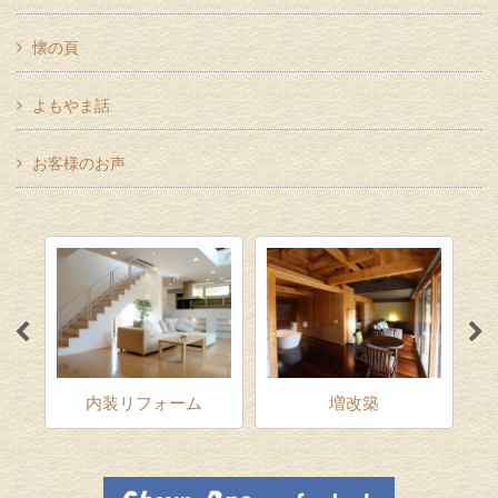
懐の頁
よもやま話
お客様のお声
ム
内装リフォーム
増改築