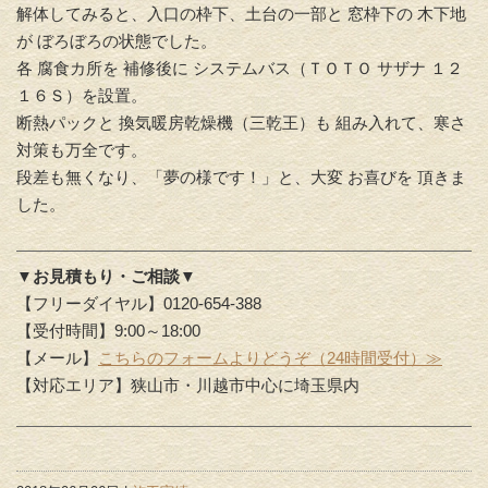
解体してみると、入口の枠下、土台の一部と 窓枠下の 木下地
が ぼろぼろの状態でした。
各 腐食カ所を 補修後に システムバス（ＴＯＴＯ サザナ １２
１６Ｓ）を設置。
断熱パックと 換気暖房乾燥機（三乾王）も 組み入れて、寒さ
対策も万全です。
段差も無くなり、「夢の様です！」と、大変 お喜びを 頂きま
した。
▼お見積もり・ご相談▼
【フリーダイヤル】0120-654-388
【受付時間】9:00～18:00
【メール】
こちらのフォームよりどうぞ（24時間受付）≫
【対応エリア】狭山市・川越市中心に埼玉県内