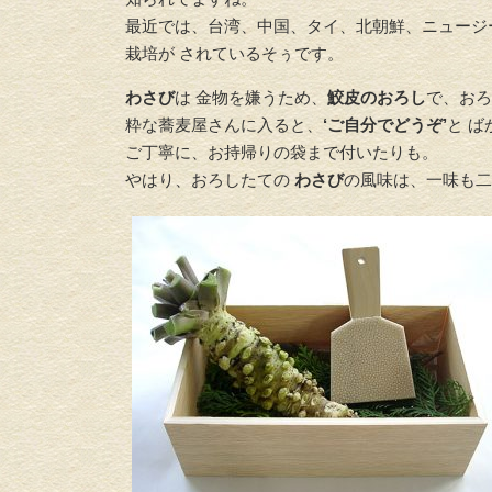
最近では、台湾、中国、タイ、北朝鮮、ニュージ
栽培が されているそぅです。
わさび
は 金物を嫌うため、
鮫皮のおろし
で、おろ
粋な蕎麦屋さんに入ると、
‘ご自分でどうぞ’
と 
ご丁寧に、お持帰りの袋まで付いたりも。
やはり、おろしたての
わさび
の風味は、一味も二