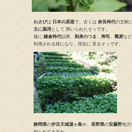
わさび
は
日本の原産
で、古くは
奈良時代
の文献
主に薬用
として 用いられたそぅです。
後に
鎌倉時代
以降、
刺身のつま
、
寿司
、
蕎麦
など
利用される様になり、現在に 至るそぅです。
静岡県
の
伊豆天城湯ヶ島
や、
長野県
の
安曇野
地方
知られてますね。