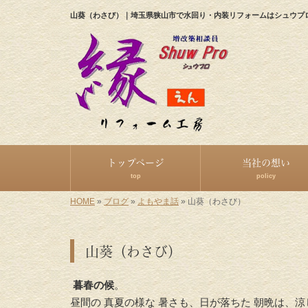
山葵（わさび）｜埼玉県狭山市で水回り・内装リフォームはシュウプ
トップページ
当社の想い
top
policy
HOME
»
ブログ
»
よもやま話
»
山葵（わさび）
山葵（わさび）
暮春の候
。
昼間の 真夏の様な 暑さも、日が落ちた 朝晩は、