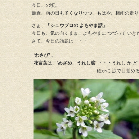
今日この頃。
最近、雨の日も多くなりつつ、もはや、梅雨の走り
さぁ、
「シュウプロの よもやま話」
今日も、気の向くまま、よもやまに つづって いき
さて、今日の話題は・・・
‘わさび’
。
花言葉
は、
‘めざめ
、
うれし涙’ ・・・
うれし か 
確かに 涙で目覚めるか