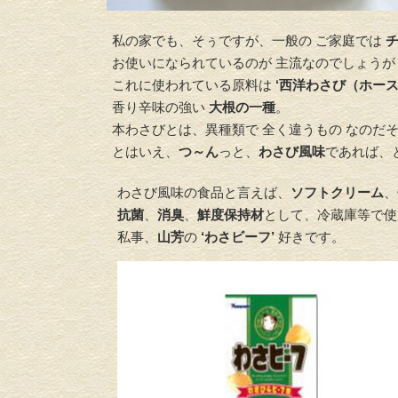
私の家でも、そぅですが、一般の ご家庭では
お使いになられているのが 主流なのでしょうが
これに使われている原料は
‘西洋わさび（ホース
香り辛味の強い
大根の一種
。
本わさびとは、異種類で 全く違うもの なのだ
とはいえ、
つ～ん
っと、
わさび風味
であれば、
わさび風味の食品と言えば、
ソフトクリーム
、
抗菌
、
消臭
、
鮮度保持材
として、冷蔵庫等で使
私事、
山芳
の
‘わさビーフ’
好きです。