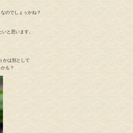
 なのでしょぅかね？
たいと思います。
どぅかは別として
も？