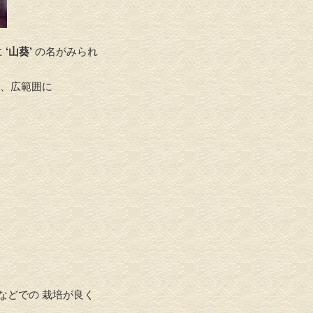
に
‘山葵’
の名がみられ
、広範囲に
などでの 栽培が良く