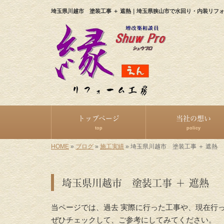
埼玉県川越市 塗装工事 ＋ 遮熱｜埼玉県狭山市で水回り・内装リフ
トップページ
当社の想い
top
policy
HOME
»
ブログ
»
施工実績
»
埼玉県川越市 塗装工事 ＋ 遮熱
埼玉県川越市 塗装工事 ＋ 遮熱
当ページでは、過去 実際に行った工事や、現在行
ぜひチェックして、ご参考にしてみてください。