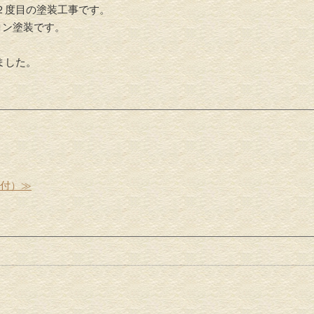
２度目の塗装工事です。
コン塗装です。
ました。
受付）≫