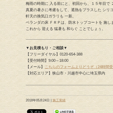
梅雨の時期に 入る前にと、初回から、１５年目で 
真夏の暑さに考慮をして、遮熱をプラスした シリ
軒天の換気口ガラリも 一新。
ベランダの床 ＦＲＰは、防水トップコートを 施し
これから 迎える 猛暑も 和らぐ ことでしょぅ。
▼お見積もり・ご相談▼
【フリーダイヤル】0120-654-388
【受付時間】9:00～18:00
【メール】
こちらのフォームよりどうぞ（24時間
【対応エリア】狭山市・川越市中心に埼玉県内
2018年05月24日 |
施工実績