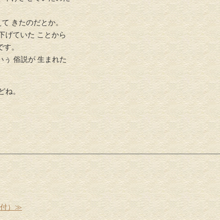
えて きたのだとか。
下げていた ことから
です。
介護リフォーム・バリアフリ
いぅ 俗説が 生まれた
水回りリフ
ーリフォーム
どね。
受付）≫