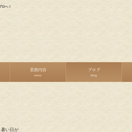
プロへ！
業務内容
ブログ
menu
blog
し暑い日が