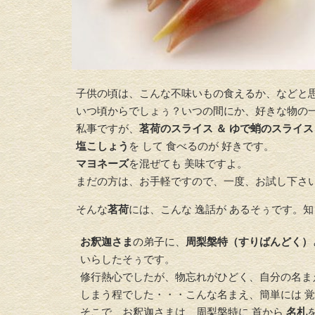
子供の頃は、こんな不味いもの食えるか、などと
いつ頃からでしょぅ？いつの間にか、好きな物の一
私事ですが、
茗荷のスライス ＆ ゆで蛸のスライス
塩こしょう
を して 食べるのが 好きです。
マヨネーズ
を混ぜても 美味ですよ。
まだの方は、お手軽ですので、一度、お試し下さ
そんな
茗荷
には、こんな 逸話が あるそぅです。
お釈迦さま
の弟子に、
周梨槃特（すりばんどく）
いらしたそぅです。
修行熱心でしたが、物忘れがひどく、自分の名まえ
しまう程でした・・・こんな名まえ、簡単には 
そこで、お釈迦さまは、周梨槃特に 首から
名札