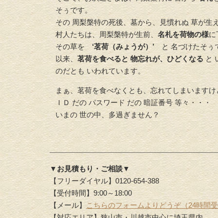
そぅです。
その 周梨槃特の死後、墓から、見慣れぬ 草が生
村人たちは、周梨槃特が生前、
名札を荷物の様
に
その草を
‘茗荷（みょうが）’
と 名づけたそぅ
以来、
茗荷を食べると 物忘れが、ひどくなる
と 
のだとも いわれています。
まぁ、茗荷を食べなくとも、忘れてしまいますけ
ＩＤ だの パスワード だの 暗証番号 等々・・・
いまの 世の中、多過ぎません？
▼お見積もり・ご相談▼
【フリーダイヤル】0120-654-388
【受付時間】9:00～18:00
【メール】
こちらのフォームよりどうぞ（24時間
【対応エリア】狭山市・川越市中心に埼玉県内