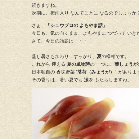
続きますね。
次期に、梅雨入り なんてことに なるのでしょぅか
さぁ、
「シュウプロの よもやま話」
今日も、気の向くまま、よもやまに つづって いき
さて、今日の話題は・・・
蒸し暑さも加わり、すっかり、
夏
の様相です。
これから 迎える
夏の風物詩
の 一つに、
葉しょうが
日本独自の 香味野菜
‘茗荷（みょうが）’
がありま
その香りは、暑い夏でも
涼
を もたらしますね。