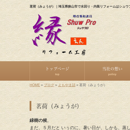
茗荷（みょうが）｜埼玉県狭山市で水回り・内装リフォームはシュウ
トップページ
当社の想い
top
policy
HOME
»
ブログ
»
よもやま話
»
茗荷（みょうが）
茗荷（みょうが）
緑樹の候
。
まだ、５月だと いぅのに、暑い日が、しかも、蒸