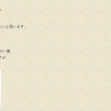
？
たいと思います。
の一属
すが