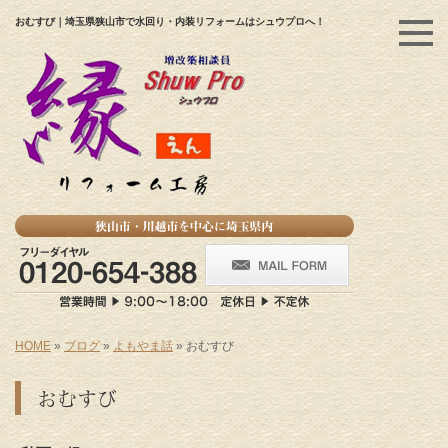
おむすび｜埼玉県狭山市で水回り・内装リフォームはシュウプロへ！
HOME
»
ブログ
»
よもやま話
»
おむすび
おむすび