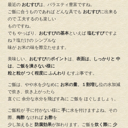
最近の
おむすび
は、バラエティ豊富ですね。
ご飯に合うものであれば どんな具でも
おむすび
に出来る
ので 工夫するのも楽しい
ものですね。
でも やっぱり、
おむすびの基本
といえば
塩むすび
ですよ
ね？塩だけの シンプルな
味が お米の味を際立たせます。
美味しい、
おむすび
の
ポイント
は、
表面は、しっかりと 中
は、ご飯を潰さない様に
粒と粒が つく程度に ふんわり
むすぶ事です。
ご飯は、やや水を少なめに
お米の量、１割増し
位の水加減
で炊き、炊き上がったら
直ぐに 余分な水分を飛ばす為に ご飯を ほぐしましょぅ。
ご飯粒が 手に付かない様に
手
に水を付けますよね。その
際、
梅酢
なければ
お酢
を
少し加えると
防腐効果
が加わります。ご飯を
炊く際
に
少