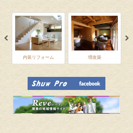
ム
内装リフォーム
増改築