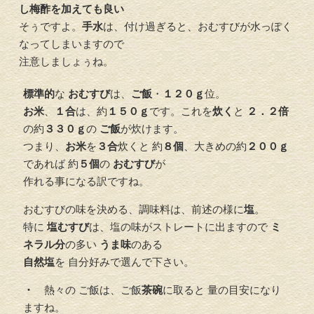
し梅酢を加えても良い
そぅですよ。
手水
は、付け過ぎると、おむすびが水っぽく
なってしまいますので
注意しましょぅね。
標準的
な
おむすび
は、
ご飯
・
１２０ｇ
位。
お米
、
１合
は、約
１５０ｇ
です。これを
炊く
と
２．２倍
の約
３３０ｇ
の
ご飯
が炊けます。
つまり、
お米
を
３合
炊くと 約
８個
、大きめの約
２００ｇ
であれば 約
５個
の
おむすび
が
作れる事になる訳ですね。
おむすびの味を決める、調味料は、前述の様に
塩
。
特に
塩むすび
は、塩の味がストレートに出ますので
ミ
ネラル分
の多い
うま味
のある
自然塩
を 自分好みで選んで下さい。
・
熱々の ご飯は、ご飯
茶碗
に取ると 量の目安になり
ますね。