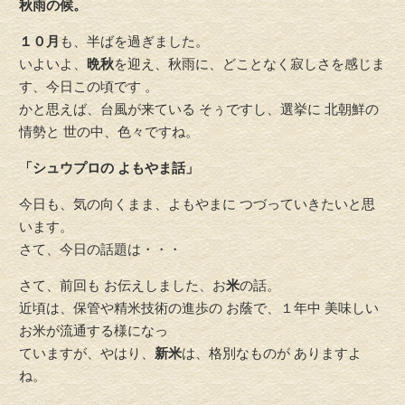
秋雨の候。
１０月
も、半ばを過ぎました。
いよいよ、
晩秋
を迎え、秋雨に、どことなく寂しさを感じま
す、今日この頃です 。
かと思えば、台風が来ている そぅですし、選挙に 北朝鮮の
情勢と 世の中、色々ですね。
「シュウプロの よもやま話」
今日も、気の向くまま、よもやまに つづっていきたいと思
います。
さて、今日の話題は・・・
さて、前回も お伝えしました、お
米
の話。
近頃は、保管や精米技術の進歩の お蔭で、１年中 美味しい
お米が流通する様になっ
ていますが、やはり、
新米
は、格別なものが ありますよ
ね。