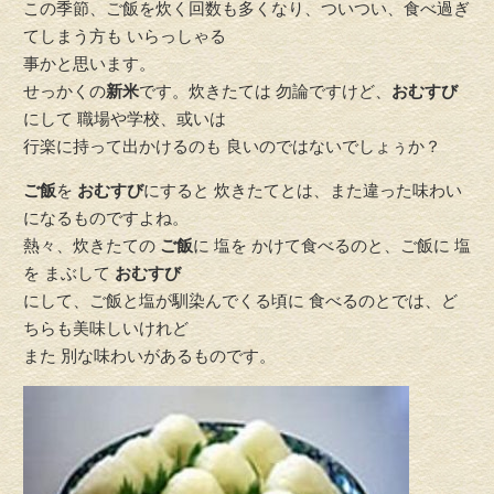
この季節、ご飯を炊く回数も多くなり、ついつい、食べ過ぎ
てしまう方も いらっしゃる
事かと思います。
せっかくの
新米
です。炊きたては 勿論ですけど、
おむすび
にして 職場や学校、或いは
行楽に持って出かけるのも 良いのではないでしょぅか？
ご飯
を
おむすび
にすると 炊きたてとは、また違った味わい
になるものですよね。
熱々、炊きたての
ご飯
に 塩を かけて食べるのと、ご飯に 塩
を まぶして
おむすび
にして、ご飯と塩が馴染んでくる頃に 食べるのとでは、ど
ちらも美味しいけれど
また 別な味わいがあるものです。