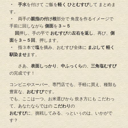
・
手水
を付けて ご飯を
軽く
ひとむすび
して まとめま
す。
・
両手の
親指の付け根
部分で 角度を作るイメージで
手前に回しながら
側面
を
３～５
回
押し、手の平で
おむすび
の
左右を返し
、再び、
側
面
を
３～５回
、押します。
・
指３本で
塩
を摘み、おむすび全体に
まぶして
軽く
馴染ませ
ます。
さあ、
表面しっかり
、
中ふっくら
の、
三角塩むすび
の完成です！
コンビニやスーパー、専門店でも、手軽に買え、種類も
豊富な、
おむすび
です。
でも、ここは一つ、お米選びから 炊き方にも こだわっ
て、あなたならではの
こだわり
の
おむすび
に、挑戦してみる、っといぅのは、いかがで
す？