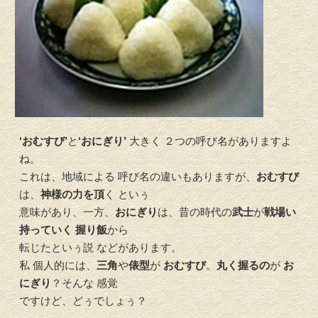
‘おむすび’
と
‘おにぎり’
大きく ２つの呼び名がありますよ
ね。
これは、地域による 呼び名の違いもありますが、
おむすび
は、
神様の力を頂
く といぅ
意味があり、一方、
おにぎり
は、昔の時代の
武士
が
戦場い
持っていく
握り飯
から
転じたといぅ説 などがあります。
私 個人的には、
三角
や
俵型
が
おむすび
。
丸く握るの
が
お
にぎり
？そんな 感覚
ですけど、どぅでしょぅ？