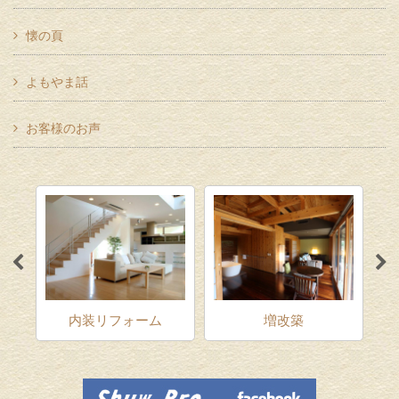
懐の頁
よもやま話
お客様のお声
ム
内装リフォーム
増改築