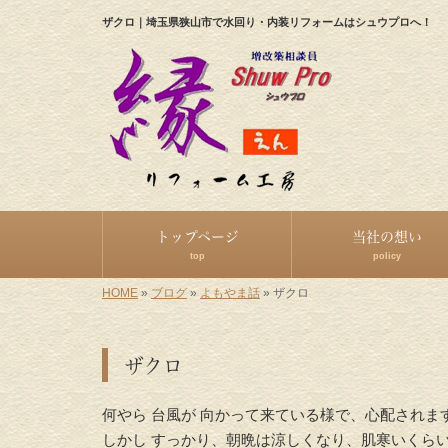
ザクロ｜埼玉県狭山市で水回り・内装リフォームはシュウプロへ！
トップページ
当社の想い
top
policy
HOME
»
ブログ
»
よもやま話
»
ザクロ
ザクロ
何やら 台風が 向かって来ている様で、心配されま
しかし すっかり、朝晩は涼しくなり、肌寒いくら