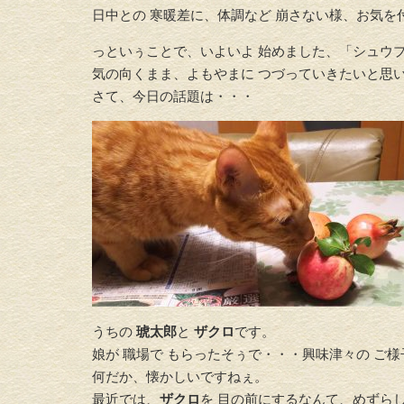
日中との 寒暖差に、体調など 崩さない様、お気を
っといぅことで、いよいよ 始めました、「シュウプ
気の向くまま、よもやまに つづっていきたいと思
さて、今日の話題は・・・
うちの
琥太郎
と
ザクロ
です。
娘が 職場で もらったそぅで・・・興味津々の ご様
何だか、懐かしいですねぇ。
最近では、
ザクロ
を 目の前にするなんて、めずらし