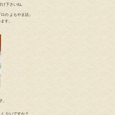
付け下さいね。
ロの よもやま話」
います。
子。
く ないですか？