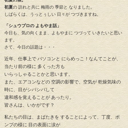
初夏
の 訪れと共に 梅雨の 季節と なりました。
しばらくは、うっとぅしい 日々が つづきますね。
「シュウプロの よもやま話」
今日も、気の向くまま、よもやまに つづって いきたいと思い
ます。
さて、今日の話題は・・・
近年、仕事上で パソコンと にらめっこ！なんてことが、
当たり前の様に 多くった方も
いらっしゃることかと思います。
また、エアコンなどの 空調の影響で、空気が 乾燥気味の
時に、目がシバシバして
違和感を覚えることが あったり。
皆さんは、いかがです？
私たちの目は、まばたきを することによって、丁度、ポ
ンプの様に 目の表面に涙が