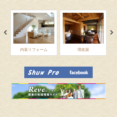
ム
内装リフォーム
増改築