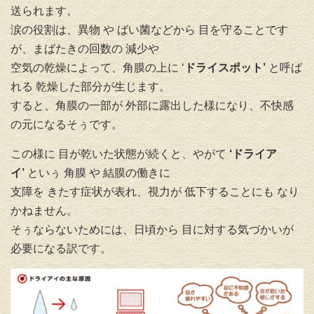
送られます。
涙の役割は、異物 や ばい菌などから 目を守ることです
が、まばたきの回数の 減少や
空気の乾燥によって、角膜の上に ‘
ドライスポット’
と呼ば
れる 乾燥した部分が生じます。
すると、角膜の一部が 外部に露出した様になり、不快感
の元になるそぅです。
この様に 目が乾いた状態が続くと、やがて
‘ドライア
イ’
といぅ 角膜 や 結膜の働きに
支障を きたす症状が表れ、視力が 低下することにも なり
かねません。
そぅならないためには、日頃から 目に対する気づかいが
必要になる訳です。