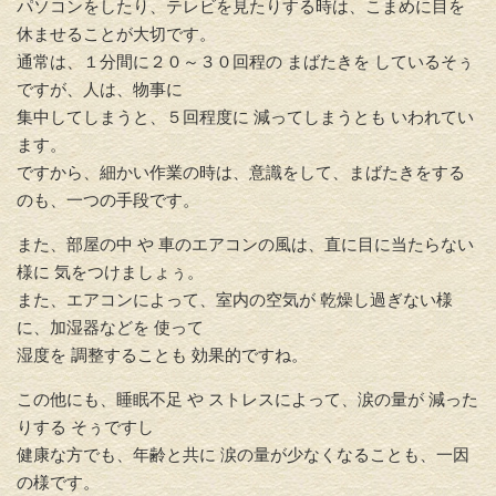
パソコンをしたり、テレビを見たりする時は、こまめに目を
休ませることが大切です。
通常は、１分間に２０～３０回程の まばたきを しているそぅ
ですが、人は、物事に
集中してしまうと、５回程度に 減ってしまうとも いわれてい
ます。
ですから、細かい作業の時は、意識をして、まばたきをする
のも、一つの手段です。
また、部屋の中 や 車のエアコンの風は、直に目に当たらない
様に 気をつけましょぅ。
また、エアコンによって、室内の空気が 乾燥し過ぎない様
に、加湿器などを 使って
湿度を 調整することも 効果的ですね。
この他にも、睡眠不足 や ストレスによって、涙の量が 減った
りする そぅですし
健康な方でも、年齢と共に 涙の量が少なくなることも、一因
の様です。