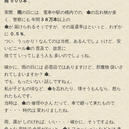
雨 ５００本’
。
実際、
雨
の日には、電車や駅の構内での、
傘
の忘れ物が多
く、警察にも 年間
３８万本
以上の
傘
が 届けられるそぅですが、その返還率はといぅと、わずか
に
０.５％
。
つい、うっかり！なんてのは当然、あるんでしょぅけど、安
いビニール
傘
の 普及で、故意に
捨てて いってしまう人も 多いのでしょぅね。
確かに、雨の日には 必需品ではありますけど、邪魔物 扱いさ
れてしまいますか？
傘
。
でも、もったいない 話しですねぇ。
私が子どもの頃など、
傘
を忘れたり、壊そうもんなら、怒ら
れたもんです。
当時は、
傘
の 修理やさん だって、車で廻って来たもので
す・・・ 時代は 変わりましたね。
雨、露が しのげれば、いい・・・確かに、そぅですよね。
色々な 意味で 余裕がないと、
傘
もファッション などとは 考