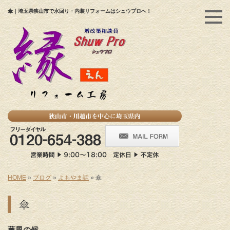
傘｜埼玉県狭山市で水回り・内装リフォームはシュウプロへ！
HOME
»
ブログ
»
よもやま話
»
傘
傘
薫風の候。