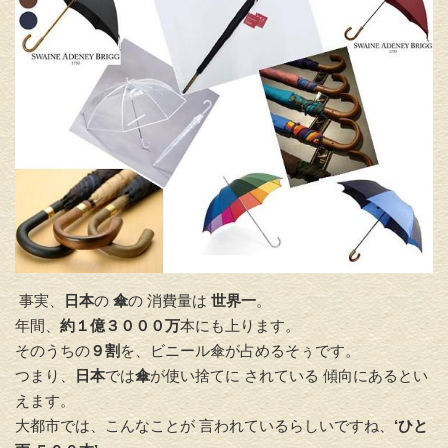
事実、
日本
の
傘
の 消費量は
世界一
。
年間、
約１億３０００万
本にも上ります。
そのうちの
９割
を、ビニール傘が占めるそぅです。
つまり、
日本
では
傘
が使い捨てに されている 傾向にあるとい
えます。
大都市では、こんなことが 言われているらしいですね、
‘ひと