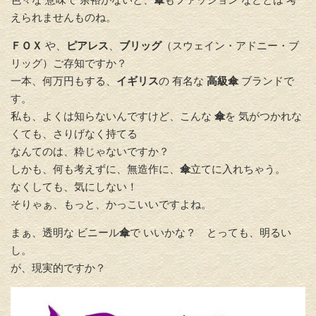
えられませんものね。
ＦＯＸ
や、
ピアレス
、
ブリッグ
（スウェイン・アドニー・ブ
リッグ）ご存知ですか？
一本、何万円もする、
イギリス
の 有名な
高級傘
ブランドで
す。
私も、よくは知らないんですけど、こんな
傘
を 気がつかれな
くても、さりげなく持てる
なんてのは、粋じゃないですか？
しかも、何も考えずに、無造作に、
傘
立てに入れちゃう。
なくしても、気にしない！
そりゃぁ、もっと、かっこいいですよね。
まぁ、透明な ビニール
傘
で いいかな？ とっても、明るい
し。
が、現実的ですか？