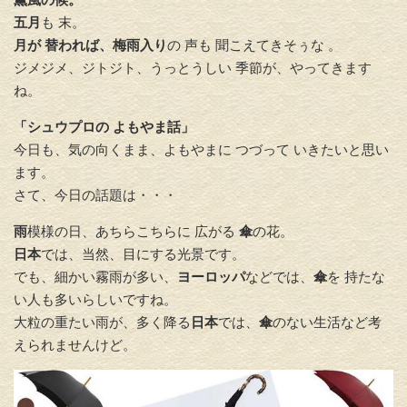
五月
も 末。
月が 替われば、梅雨入り
の 声も 聞こえてきそぅな 。
ジメジメ、ジトジト、うっとうしい 季節が、やってきます
ね。
「シュウプロの よもやま話」
今日も、気の向くまま、よもやまに つづって いきたいと思い
ます。
さて、今日の話題は・・・
雨
模様の日、あちらこちらに 広がる
傘
の花。
日本
では、当然、目にする光景です。
でも、細かい霧雨が多い、
ヨーロッパ
などでは、
傘
を 持たな
い人も多いらしいですね。
大粒の重たい雨が、多く降る
日本
では、
傘
のない生活など考
えられませんけど。