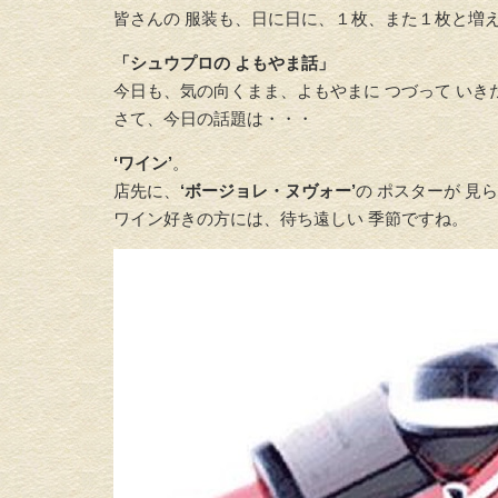
皆さんの 服装も、日に日に、１枚、また１枚と増
「シュウプロの よもやま話」
今日も、気の向くまま、よもやまに つづって いき
さて、今日の話題は・・・
‘ワイン’
。
店先に、
‘ボージョレ・ヌヴォー’
の ポスターが 見
ワイン好きの方には、待ち遠しい 季節ですね。