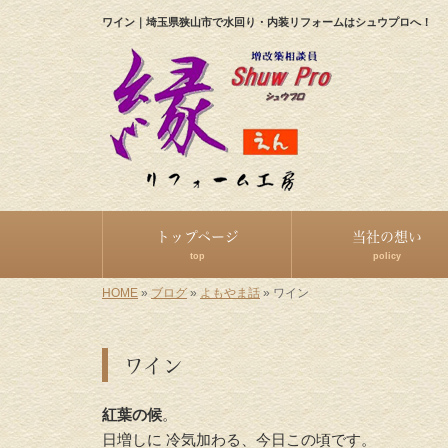
ワイン｜埼玉県狭山市で水回り・内装リフォームはシュウプロへ！
トップページ
当社の想い
top
policy
HOME
»
ブログ
»
よもやま話
»
ワイン
ワイン
紅葉の候
。
日増しに 冷気加わる、今日この頃です。