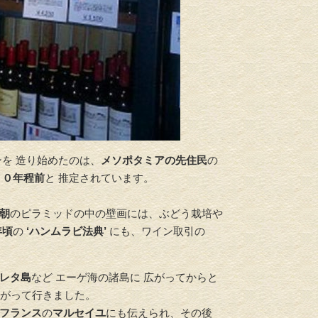
介護リフォーム・バリアフリ
水回りリフ
ーリフォーム
を 造り始めたのは、
メソポタミアの先住民
の
００年程前
と 推定されています。
朝
のピラミッドの中の壁画には、ぶどう栽培や
年頃
の
‘ハンムラビ法典’
にも、ワイン取引の
レタ島
など エーゲ海の諸島に 広がってからと
広がって行きました。
フランス
の
マルセイユ
にも伝えられ、その後