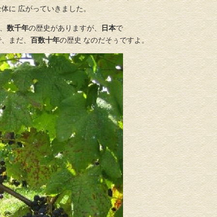
体に 広がっていきました。
、
数千年
の歴史がありますが、
日本
で
で、まだ、
百数
十年
の歴史 なのだそぅですよ。