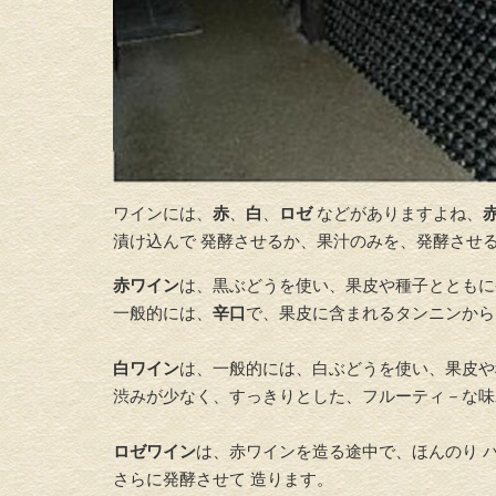
ワインには、
赤
、
白
、
ロゼ
などがありますよね、
漬け込んで 発酵させるか、果汁のみを、発酵させる
赤ワイン
は、黒ぶどうを使い、果皮や種子とともに
一般的には、
辛口
で、果皮に含まれるタンニンか
白ワイン
は、一般的には、白ぶどうを使い、果皮や
渋みが少なく、すっきりとした、フルーティ－な味
ロゼワイン
は、赤ワインを造る途中で、ほんのり 
さらに発酵させて 造ります。