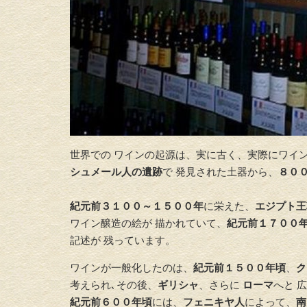
世界での ワインの起源は、実に古く、実際にワイン
シュメール人の遺跡
で 発見された土器から、
８０
紀元前３１００～１５００年
に栄えた、
エジプト王
ワイン醸造の絵が 描かれていて、
紀元前１７００
記述が 残っています。
ワインが一般化したのは、
紀元前１５００年頃
、
ク
考えられ､その後、
ギリシャ
、さらに
ローマ
へと 
紀元前６００年頃
には、
フェニキヤ人
によって、
南