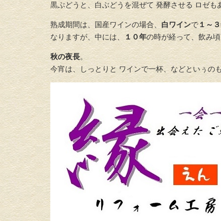
黒ぶどうと、白ぶどうを混ぜて 発酵させる ロゼも
熟成期間は、国産ワインの場合、
白ワイン
で
１～３
なりますが、中には、
１０年
の時が経って、飲み頃
秋の夜長
。
今宵は、しっとりと ワインで一杯、などといぅの