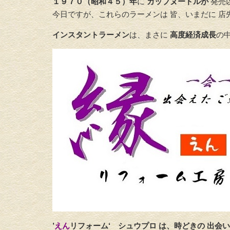
１９７０（昭和４５）年
に
カップヌードルが
発売
今日ですが、これらのラーメンは 皆、いまだに 
インスタントラーメン
は、まさに
高度経済成長
の
’
えん
リフォーム‘
シュウプロ は、時どきの 出会い