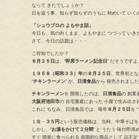
なって きたでしょぅか？
日を追う事、知らず知らずのうちに 秋めいて いく
「シュウプロの よもやま話」
今日も、気の向くまま、よもやまに つづって いき
さて、今日の話題は・・・
ご存知でしたか？
８月２５日
は、
‘即席ラーメン記念日’
だそうですよ
１９５８（昭和３３）年
の
８月２５日
、世界初と
‘チキンラーメン’
が、
日清食品
から 発売されまし
チキンラーメン
を 開発したのは、
日清食品
の 創業
大阪府池田市
の 自宅裏庭にあった 小屋で生み出さ
これに ちなみ、日清食品では、毎年
８月２５日
を
１食・
３５円
という販売価格は、当時、中華そばを 
しかし、
‘お湯をかけて２分間’
と うたう 味付即席
すぐ 簡単に食べられる 画期的な商品として 品不足