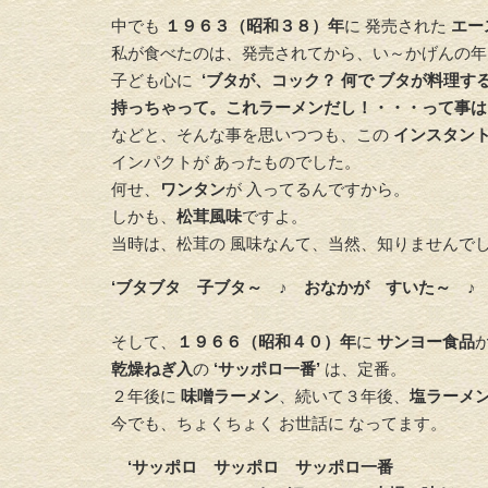
中でも
１９６３（昭和３８）年
に 発売された
エー
私が食べたのは、発売されてから、い～かげんの年
子ども心に
‘ブタが、コック？ 何で ブタが料理す
持っちゃって。これラーメンだし！・・・って事は
などと、そんな事を思いつつも、この
インスタン
インパクトが あったものでした。
何せ、
ワンタン
が 入ってるんですから。
しかも、
松茸風味
ですよ。
当時は、松茸の 風味なんて、当然、知りませんで
‘ブタブタ 子ブタ～ ♪ おなかが すいた～ ♪
そして、
１９６６（昭和４０）年
に
サンヨー食品
乾燥ねぎ入
の
‘サッポロ一番’
は、定番。
２年後に
味噌ラーメン
、続いて３年後、
塩ラーメ
今でも、ちょくちょく お世話に なってます。
‘サッポロ サッポロ サッポロ一番