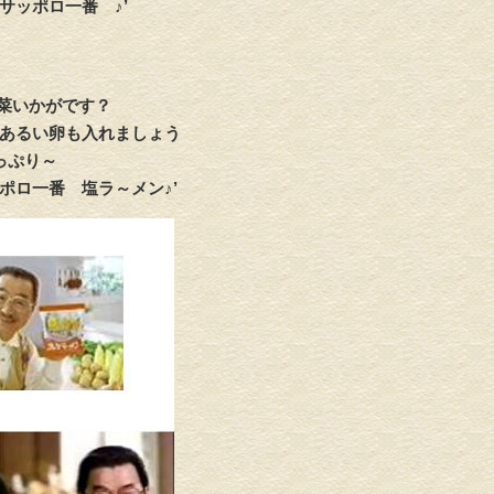
ポロ一番 ♪’
菜いかがです？
るい卵も入れましょう
ぷり～
～メン♪’