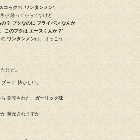
スコック
の
‘ワンタンメン’
。
月が 経ってからですけど
るの？ ブタなのに フライパン なんか
、このブタは エースくんか？’
ト
の
ワンタンメン
は、けっこう
したけど。
 ブ～！’
懐かしい。
から 発売された、
ガーリック味
ン
が 発売されますが