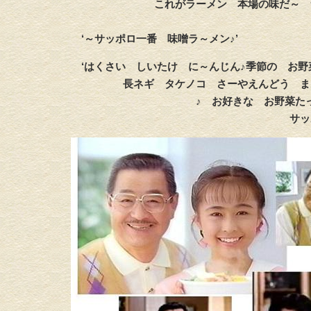
これがラーメン 本場の味だ～ サッ
‘～サッポロ一番 味噌ラ～メン♪’
‘はくさい しいたけ に～んじん♪季節の お野
長ネギ タケノコ さーやえんどう まあ
♪ お好きな お野菜たっ
サッポロ一番 塩ラ