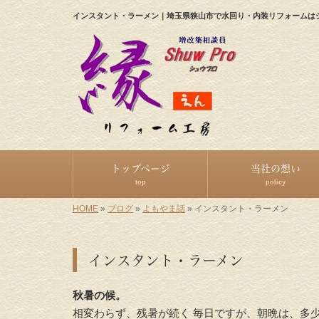
インスタント・ラーメン｜埼玉県狭山市で水回り・内装リフォームは
トップページ
当社の想い
top
policy
HOME
»
ブログ
»
よもやま話
»
インスタント・ラーメン
インスタント・ラーメン
秋暑の候。
相変わらず、残暑が続く 毎日ですが、朝晩は、多少