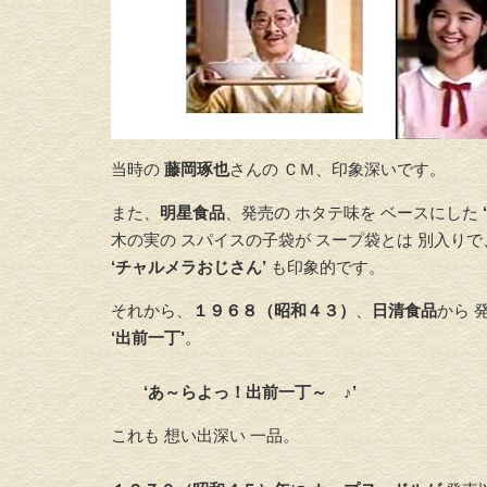
当時の
藤岡琢也
さんの ＣＭ、印象深いです。
また、
明星食品
、発売の ホタテ味を ベースにした
木の実の スパイスの子袋が スープ袋とは 別入りで
‘チャルメラおじさん’
も印象的です。
それから、
１９６８（昭和４３）
、
日清食品
から 
‘出前一丁’
。
‘あ～らよっ！出前一丁～ ♪’
これも 想い出深い 一品。