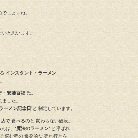
のでしょぅね。
たいと思います。
。
なる
インスタント・ラーメン
た。
者・
安藤百福
氏。
れました。
‘ラーメン記念日’
と 制定しています。
店で 食べるのと 変わらない値段。
めんは、
‘魔法のラーメン’
と呼ばれ
で 悩む程の 爆発的な 売れ行きを